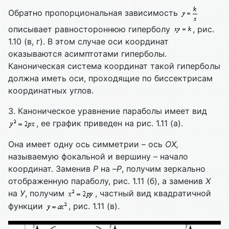
Обратно пропорциональная зависимость
описывает равностороннюю гиперболу
, рис.
1.10 (в, г). В этом случае оси координат
оказываются асимптотами гиперболы.
Каноническая система координат такой гиперболы
должна иметь оси, проходящие по биссектрисам
координатных углов.
3. Каноническое уравнение параболы имеет вид
, ее график приведен на рис. 1.11 (а).
Она имеет одну ось симметрии – ось
ОХ,
называемую фокальной и вершину – начало
координат. Заменив
Р
на –
Р
, получим зеркально
отображенную параболу, рис. 1.11 (б), а заменив
Х
на
У
, получим
, частный вид квадратичной
функции
, рис. 1.11 (в).