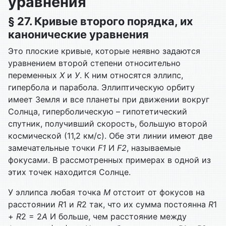
уравнения
§ 27. Кривые второго порядка, их
канонические уравнения
Это плоские кривые, которые неявно задаются
уравнением второй степени относительно
переменных
Х
и
У
. К ним относятся эллипс,
гипербола и парабола. Эллиптическую орбиту
имеет Земля и все планеты при движении вокруг
Солнца, гиперболическую – гипотетический
спутник, получивший скорость, большую второй
космической (11,2 км/с). Обе эти линии имеют две
замечательные точки
F1
И
F2
, называемые
фокусами. В рассмотренных примерах в одной из
этих точек находится Солнце.
У эллипса любая точка
М
отстоит от фокусов на
расстоянии
R
1 и
R
2 так, что их сумма постоянна
R
1
+
R
2 = 2
А
И больше, чем расстояние между