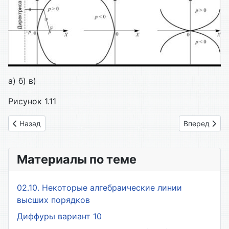
а) б) в)
Рисунок 1.11
Предыдущий: 26. Тригонометрические и обратные им функц
Следующий: 
Назад
Вперед
Материалы по теме
02.10. Некоторые алгебраические линии
высших порядков
Диффуры вариант 10