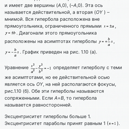
и имеет две вершины (
А
,0), (–
А
,0). Эта ось
называется действительной, а вторая (
О
Y
) –
мнимой. Вся гипербола расположена вне
прямоугольника, ограниченного прямыми
,
. Диагонали этого прямоугольника
расположены на асимптотах гиперболы
,
. График приведен на рис. 1.10 (а).
Уравнение
определяет гиперболу с теми
же асимптотами, но ее действительной осью
является ось
О
Y
, на ней располагаются фокусы,
рис.1.10 (б). Обе эти гиперболы называются
сопряженными. Если
А
=
B
, то гипербола
называется равносторонней.
Эксцентриситет гиперболы больше 1.
Эксцентриситет параболы принят равным 1 (
).