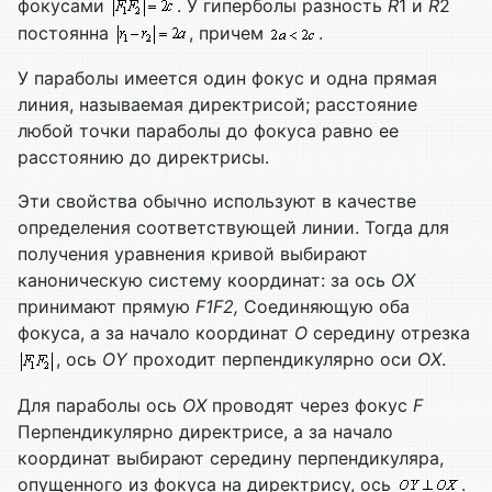
фокусами
. У гиперболы разность
R
1 и
R
2
постоянна
, причем
.
У параболы имеется один фокус и одна прямая
линия, называемая директрисой; расстояние
любой точки параболы до фокуса равно ее
расстоянию до директрисы.
Эти свойства обычно используют в качестве
определения соответствующей линии. Тогда для
получения уравнения кривой выбирают
каноническую систему координат: за ось
ОХ
принимают прямую
F1
F2,
Соединяющую оба
фокуса, а за начало координат
О
середину отрезка
, ось
О
Y
проходит перпендикулярно оси
ОХ
.
Для параболы ось
ОХ
проводят через фокус
F
Перпендикулярно директрисе, а за начало
координат выбирают середину перпендикуляра,
опущенного из фокуса на директрису, ось
.