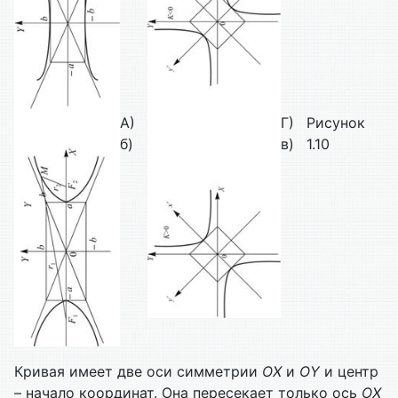
А)
Г)
Рисунок
б)
в)
1.10
Кривая имеет две оси симметрии
ОХ
и
О
Y
и центр
– начало координат. Она пересекает только ось
ОХ