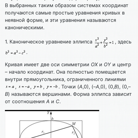
В выбранных таким образом системах координат
получаются самые простые уравнения кривых в
неявной форме, и эти уравнения называются
каноническими.
1. Каноническое уравнение эллипса
, здесь
.
Кривая имеет две оси симметрии
ОХ
и
О
Y
и центр
– начало координат. Она полностью помещается
внутри прямоугольника, ограниченного линиями
,
,
,
. Точки (
А
,0), (–
А
,0), (0,
B
), (0,–
B
) называются вершинами. Форма эллипса зависит
от соотношения
А
и
С
.