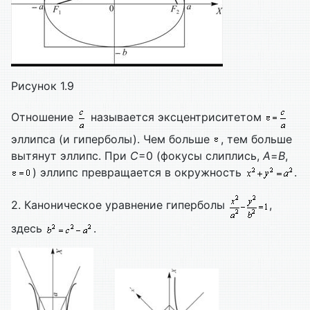
Рисунок 1.9
Отношение
называется эксцентриситетом
эллипса (и гиперболы). Чем больше
, тем больше
вытянут эллипс. При
С
=0 (фокусы слиплись,
А
=
B
,
) эллипс превращается в окружность
.
2. Каноническое уравнение гиперболы
,
здесь
.