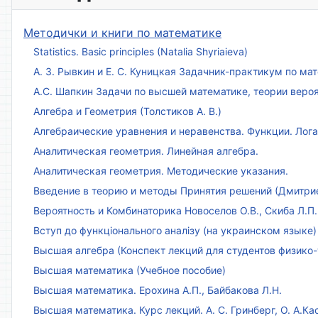
Методички и книги по математике
Statistics. Basic principles (Natalia Shyriaieva)
А. З. Рывкин и Е. С. Куницкая Задачник-практикум по м
А.С. Шапкин Задачи по высшей математике, теории веро
Алгебра и Геометрия (Толстиков А. В.)
Алгебраические уравнения и неравенства. Функции. Лог
Аналитическая геометрия. Линейная алгебра.
Аналитическая геометрия. Методические указания.
Введение в теорию и методы Принятия решений (Дмитриен
Вероятность и Комбинаторика Новоселов О.В., Скиба Л.П.
Вступ до функціонального аналізу (на украинском языке)
Высшая алгебра (Конспект лекций для студентов физико-
Высшая математика (Учебное пособие)
Высшая математика. Ерохина А.П., Байбакова Л.Н.
Высшая математика. Курс лекций. А. С. Гринберг, О. А.Ка