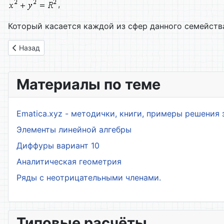
,
Который касается каждой из сфер данного семейств
Предыдущий: 4.1. Огибающая однопараметрического семейс
Назад
Материалы по теме
Ematica.xyz - методички, книги, примеры решения 
Элементы линейной алгебры
Диффуры вариант 10
Аналитическая геометрия
Ряды с неотрицательными членами.
Типовые расчёты