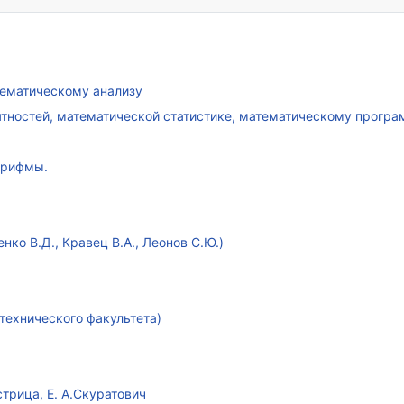
атематическому анализу
ятностей, математической статистике, математическому прогр
арифмы.
ко В.Д., Кравец В.А., Леонов С.Ю.)
технического факультета)
стрица, Е. А.Скуратович