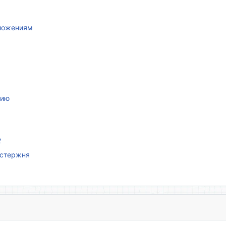
иложениям
нию
2
 стержня