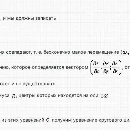
, и мы должны записать
я совпадают, т. е. бесконечно малое перемещение (
ению, которое определяется вектором
, о
жет и не существовать.
диуса
, центры которых находятся на оси
 из этих уравнений
С
, получим уравнение кругового ц