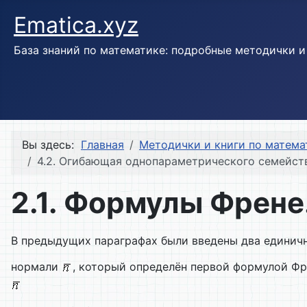
Ematica.xyz
База знаний по математике: подробные методички 
Вы здесь:
Главная
Методички и книги по матема
4.2. Огибающая однопараметрического семейст
2.1. Формулы Френе
В предыдущих параграфах были введены два единич
нормали
, который определён первой формулой Фр