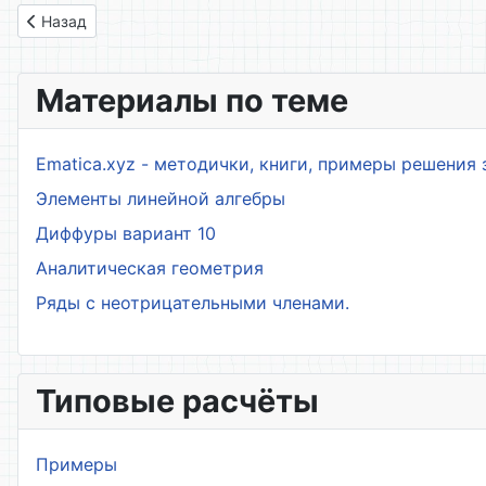
Предыдущий: 1.5. Кривизна пространственной кривой и её 
Назад
Материалы по теме
Ematica.xyz - методички, книги, примеры решения 
Элементы линейной алгебры
Диффуры вариант 10
Аналитическая геометрия
Ряды с неотрицательными членами.
Типовые расчёты
Примеры