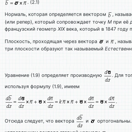
. (2.1)
Нормаль, которая определяется вектором
, назыв
(или репер), который сопровождает точку
М
при её 
французский геометр
XIX
века, который в 1847 году
Плоскость, проходящая через вектора
и
, назы
три плоскости образуют так называемый
Естественн
Уравнение (1.9) определяет производную
. Для т
используя формулу (1.9), имеем
.
Отсюда следует, что вектора
и
ортогональны.