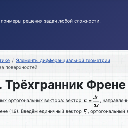
и примеры решения задач любой сложности.
тике
Элементы дифференциальной геометрии
ва поверхностей
. Трёхгранник Френе
ных ортогональных вектора: вектор
, направлен
ене (1.9). Введём единичный вектор
, ортогональный