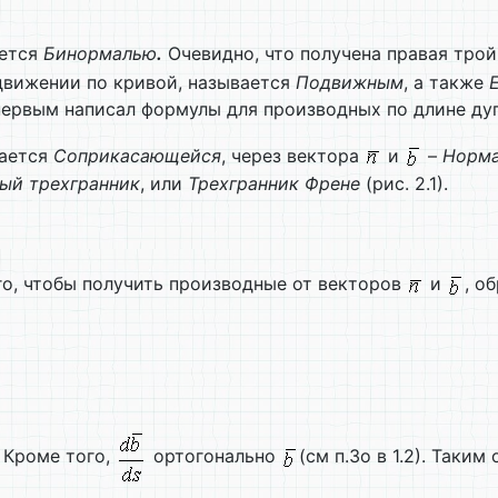
ается
Бинормалью
.
Очевидно, что получена правая трой
движении по кривой, называется
Подвижным
, а также
 первым написал формулы для производных по длине ду
вается
Соприкасающейся
, через вектора
и
–
Норма
ый трехгранник
, или
Трехгранник Френе
(рис. 2.1).
ого, чтобы получить производные от векторов
и
, о
 Кроме того,
ортогонально
(см п.3о в 1.2). Таки