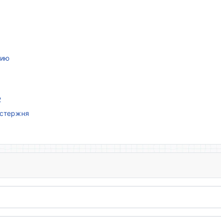
нию
2
 стержня