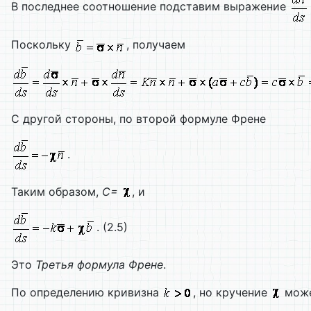
В последнее соотношение подставим выражение
Поскольку
, получаем
С другой стороны, по второй формуле Френе
.
Таким образом,
С=
, и
. (2.5)
Это
Третья формула Френе
.
По определению кривизна
, но кручение
може