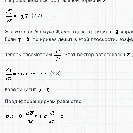
направлением вектора главной нормали
. (2.2)
Это
Вторая формула Френе
, где коэффициент
хара
Если
, то кривая лежит в этой плоскости. Коэ
Теперь рассмотрим
. Этот вектор ортогонален
, (2.3)
Коэффициент
.
Продифференцируем равенство
:
.