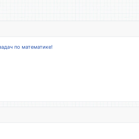
вычисление
задач по математике!