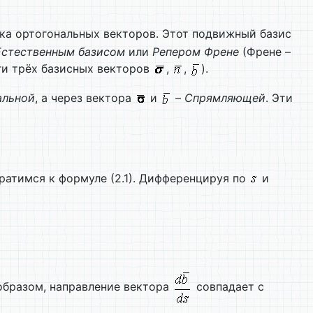
ка ортогональных векторов. Этот подвижный базис
Естественным базисом
или
Репером Френе
(Френе –
ги трёх базисных векторов
,
,
).
льной
, а через вектора
и
–
Спрямляющей
. Эти
братимся к формуле (2.1). Дифференцируя по
и
м образом, направление вектора
совпадает с