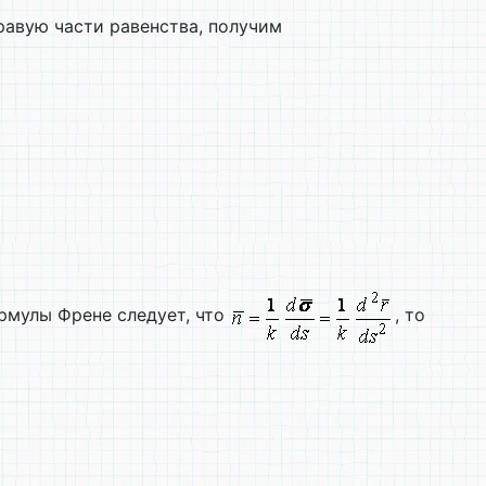
равую части равенства, получим
ормулы Френе следует, что
, то