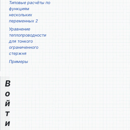
Типовые расчёты по
функциям
нескольких
переменных 2
Уравнение
теплопроводности
для тонкого
ограниченного
стержня
Примеры
В
о
й
т
и