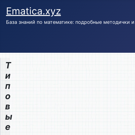
Ematica.xyz
База знаний по математике: подробные методички 
Т
и
п
о
в
ы
е