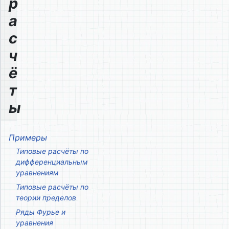
р
а
с
ч
ё
т
ы
Примеры
Типовые расчёты по
дифференциальным
уравнениям
Типовые расчёты по
теории пределов
Ряды Фурье и
уравнения