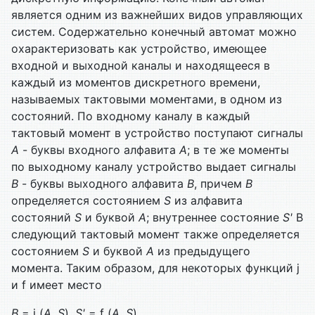
является одним из важнейших видов управляющих
систем. Содержательно конечный автомат можно
охарактеризовать как устройство, имеющее
входной и выходной каналы и находящееся в
каждый из моментов дискретного времени,
называемых тактовыми моментами, в одном из
состояний. По входному каналу в каждый
тактовый момент в устройство поступают сигналы
A
- буквы входного алфавита
A
; в те же моменты
по выходному каналу устройство выдает сигналы
B
- буквы выходного алфавита
B
, причем
B
определяется состоянием
S
из алфавита
состояний
S
и буквой
A
; внутреннее состояние
S'
В
следующий тактовый момент также определяется
состоянием
S
и буквой
A
из предыдущего
момента. Таким образом, для некоторых функций j
и f имеет место
B
= j (
A
,
S
),
S'
= f (
A
,
S
).