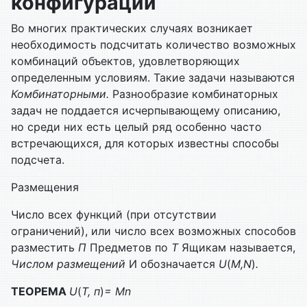
конфигурации
Во многих практических случаях возникает
необходимость подсчитать количе­ство возможных
комбинаций объектов, удовлетворяющих
определенным усло­виям. Такие задачи называются
Комбинаторными.
Разнообразие комбинаторных
задач не поддается исчерпывающему описанию,
но среди них есть целый ряд особенно часто
встречающихся, для которых известны способы
подсчета.
Размещения
Число всех функций (при отсутствии
ограничений), или число всех возможных способов
разместить
П
Предметов по
Т
Ящикам называется,
Числом размещений
И обозначается
U
(
M,
N
)
.
ТЕОРЕМА
U
(
Т, п
)
=
Mn