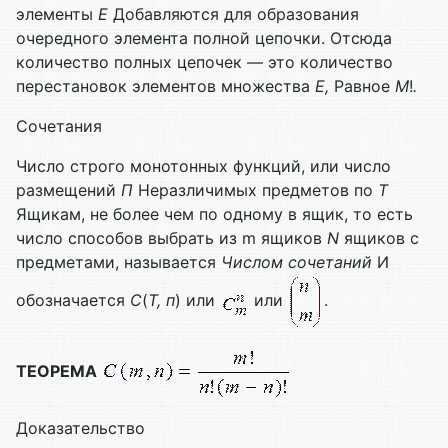
элементы
Е
Добавля­ются для образования
очередного элемента полной цепочки. Отсюда
количество полных цепочек — это количество
перестановок элементов множества
Е,
Рав­ное
M
!
.
Сочетания
Число строго монотонных функций, или число
размещений
П
Неразличимых предметов по
Т
Ящикам, не более чем по одному в ящик, то есть
число способов выбрать из m ящиков
N
ящиков с
предметами, называется
Числом сочетаний
И
обозначается
С
(
Т, п
) или
или
.
ТЕОРЕМА
Доказательство