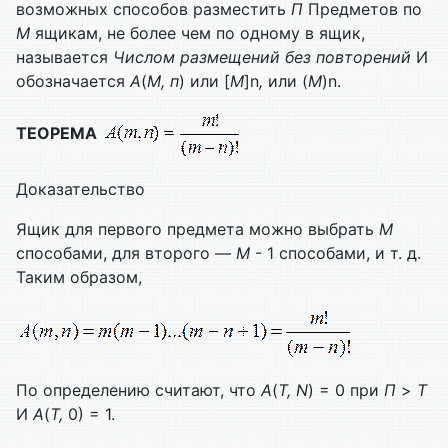
возможных способов разместить
П
Предметов по
M
ящикам, не более чем по одному в ящик,
называется
Числом размещений без повторений
И
обозначается
А
(
M, п
) или [
M
]n
,
или (
M
)n.
ТЕОРЕМА
Доказательство
Ящик для первого предмета можно выбрать
M
способами, для второго —
M
- 1 способами, и т. д.
Таким образом,
По определению считают, что
А
(
Т,
N
) = 0 при
П
>
Т
И
А
(
Т,
0) = 1.