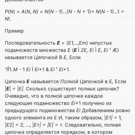
Р
(
N
) =
А
(
N
,
N
) =
N
(
N
- 1)…(
N
-
N
+ 1)=
N
(
N
- 1)...1 =
N
!.
Пример
Последовательность
E
= (
E1,...,
Em
) непустых
подмножеств множества
Е
(
E
Ì
2
E,
Ei
Ì
Е,
Ei
¹ Æ)
называется
Цепочкой
В
Е,
Если
"
I
Î1..
M
- 1
Ei
Ì
Ei
+1 &
Ei
¹
Ei
+1.
Цепочка
E
называется
Полной
Цепочкой в
Е,
Если
|
E
| = |
Е|.
Сколько существует полных цепочек?
Очевидно, что в полной цепочке каждое
следующее подмноже­ство
Ei
+1 получено из
предыдущего подмножества
Ei
Добавлением ровно
одного элемента из
Е
И, таким образом, |
E1| =
1,
|
E
2| = 2, ..., |
Ет| = |Е| = т.
Следова­тельно, полная
цепочка определяется порядком, в котором