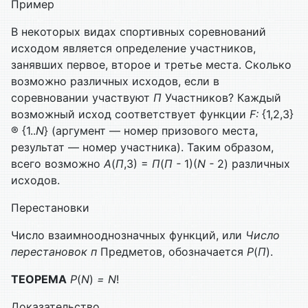
Пример
В некоторых видах спортивных соревнований
исходом является определение участников,
занявших первое, второе и третье места. Сколько
возможно раз­личных исходов, если в
соревновании участвуют
П
Участников? Каждый
воз­можный исход соответствует функции
F:
{1,2,3}
® {1..
N
} (аргумент — номер призового места,
результат — номер участника). Таким образом,
всего возможно
А
(
П
,3) =
П
(
П -
1)(
N -
2) различных
исходов.
Перестановки
Число взаимнооднозначных функций, или
Число
перестановок п
Предметов, обо­значается
Р
(
П
).
ТЕОРЕМА
Р
(
N
)
=
N
!
Доказательство