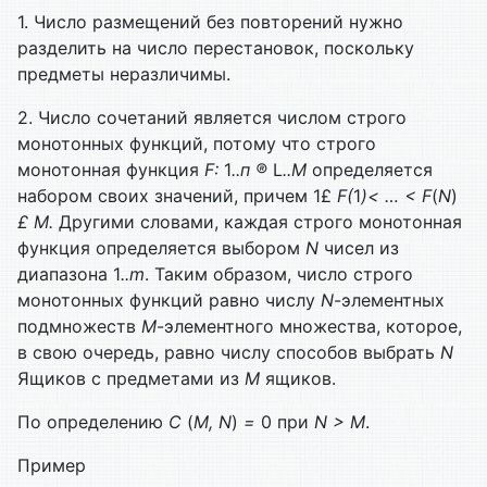
1. Число размещений без повторений нужно
разделить на число перестановок, поскольку
предметы неразличимы.
2. Число сочетаний является числом строго
монотонных функций, потому что строго
монотонная функция
F:
1
..п
®
L
..
M
определяется
набором своих значений, причем 1£
F(
1
)< … <
F
(
N
)
£
M.
Другими словами, каждая строго монотонная
функция определяется выбором
N
чисел из
диапазона 1
..m
. Таким образом, число строго
монотонных функций равно числу
N
-элементных
подмножеств
M
-элементного множества, которое,
в свою очередь, равно числу способов выбрать
N
Ящиков с предметами из
M
ящиков.
По определению
С
(
M,
N
)
=
0 при
N >
M
.
Пример