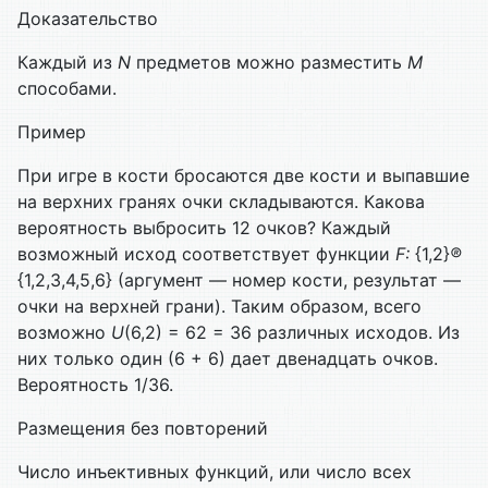
Доказательство
Каждый из
N
предметов можно разместить
M
способами.
Пример
При игре в кости бросаются две кости и выпавшие
на верхних гранях очки скла­дываются. Какова
вероятность выбросить 12 очков? Каждый
возможный исход соответствует функции
F:
{1,2}
®
{1,2,3,4,5,6} (аргумент — номер кости, ре­зультат —
очки на верхней грани). Таким образом, всего
возможно
U
(6,2) = 62 = 36 различных исходов. Из
них только один (6 + 6) дает двенадцать очков.
Вероятность 1/36.
Размещения без повторений
Число инъективных функций, или число всех