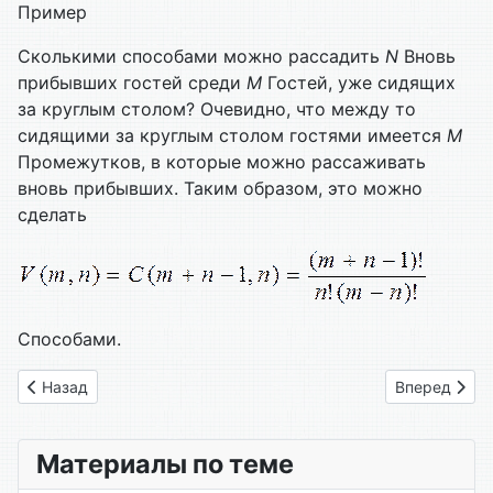
Пример
Сколькими способами можно рассадить
N
Вновь
прибывших гостей среди
M
Го­стей, уже сидящих
за круглым столом? Очевидно, что между то
сидящими за круглым столом гостями имеется
M
Промежутков, в которые можно рассаживать
вновь прибывших. Таким образом, это можно
сделать
Способами.
Предыдущий: Глава 09. Функции
Следующий: 
Назад
Вперед
Материалы по теме