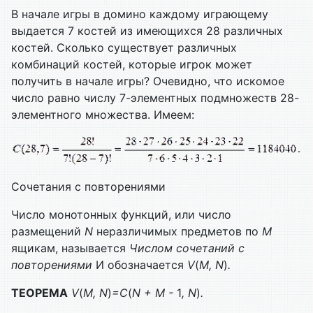
В начале игры в домино каждому играющему
выдается 7 костей из имеющихся 28 различных
костей. Сколько существует различных
комбинаций костей, которые игрок может
получить в начале игры? Очевидно, что искомое
число равно числу 7-элементных подмножеств 28-
элементного множества. Имеем:
Сочетания с повторениями
Число монотонных функций, или число
размещений
N
неразличимых предме­тов по
M
ящикам, называется
Числом сочетаний с
повторениями
И обозначается
V
(
M,
N
)
.
ТЕОРЕМА
V
(
M,
N
)
=
C
(
N +
M -
1
,
N
)
.