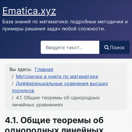
Ematica.xyz
База знаний по математике: подробные методички и
примеры решения задач любой сложности.
Поиск
Поиск
Вы здесь:
Главная
Методички и книги по математике
Дифференциальные уравнения высших
порядков
4.1. Общие теоремы об однородных
линейных уравнениях
4.1. Общие теоремы об
однородных линейных