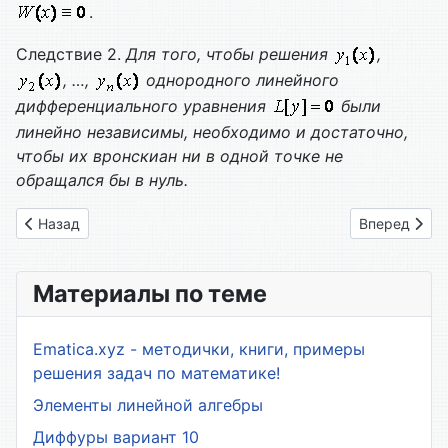
.
Следствие 2.
Для того, чтобы решения
,
, …,
однородного линейного
дифференциального уравнения
были
линейно независимы, необходимо и достаточно,
чтобы их вронскиан ни в одной точке не
обращался бы в нуль.
Предыдущий: 4. Однородные Линейные уравнения. Контрол
Следующий: 
Назад
Вперед
Материалы по теме
Ematica.xyz - методички, книги, примеры
решения задач по математике!
Элементы линейной алгебры
Диффуры вариант 10