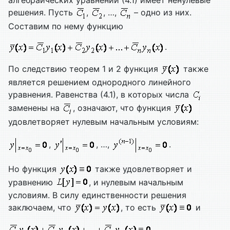
алгебраических уравнений (4.1) имеет ненулевые
решения. Пусть
,
, …,
– одно из них.
Составим по нему функцию
.
По следствию теорем 1 и 2 функция
также
является решением однородного линейного
уравнения. Равенства (4.1), в которых числа
заменены на
, означают, что функция
удовлетворяет нулевым начальным условиям:
,
, …,
.
Но функция
также удовлетворяет и
уравнению
, и нулевым начальным
условиям. В силу единственности решения
заключаем, что
, то есть
и
.