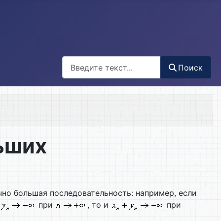
Поиск
Поиск
ьших
чно большая последовательность: например, если
при
, то и
при