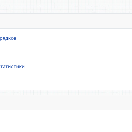
орядков
статистики