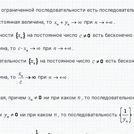
 ограниченной последовательности есть последовател
стоянная величина, то
при
.
ьности
на постоянное число
есть бесконечно
ина, то
при
.
вательности
на постоянное число
есть бескон
ина, то
при
.
шая, причем
ни при каком
, то последовательн
ём
ни при каком
, то последовательность