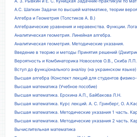
А. З. Рывкин и Е. С. Куницкая Задачник-практикум по м
А.С. Шапкин Задачи по высшей математике, теории веро
Алгебра и Геометрия (Толстиков А. В.)
Алгебраические уравнения и неравенства. Функции. Лог
Аналитическая геометрия. Линейная алгебра.
Аналитическая геометрия. Методические указания.
Введение в теорию и методы Принятия решений (Дмитриен
Вероятность и Комбинаторика Новоселов О.В., Скиба Л.П.
Вступ до функціонального аналізу (на украинском языке)
Высшая алгебра (Конспект лекций для студентов физико-
Высшая математика (Учебное пособие)
Высшая математика. Ерохина А.П., Байбакова Л.Н.
Высшая математика. Курс лекций. А. С. Гринберг, О. А.Ка
Высшая математика. Методические указания 1 часть. Кар
Высшая математика. Методические указания 2 часть. Ка
Вычислительная математика