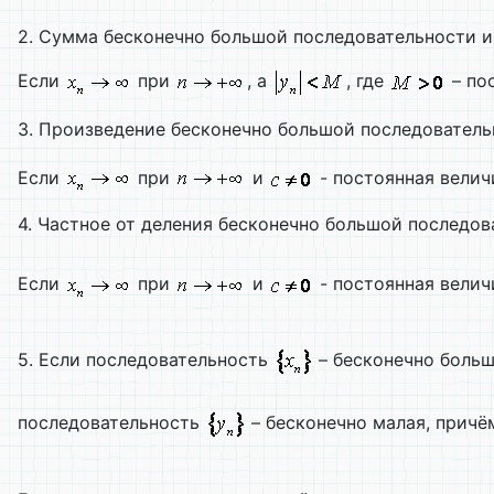
2. Сумма бесконечно большой последовательности и
Если
при
, а
, где
– по
3. Произведение бесконечно большой последовател
Если
при
и
- постоянная велич
4. Частное от деления бесконечно большой последо
Если
при
и
- постоянная велич
5. Если последовательность
– бесконечно боль
последовательность
– бесконечно малая, прич