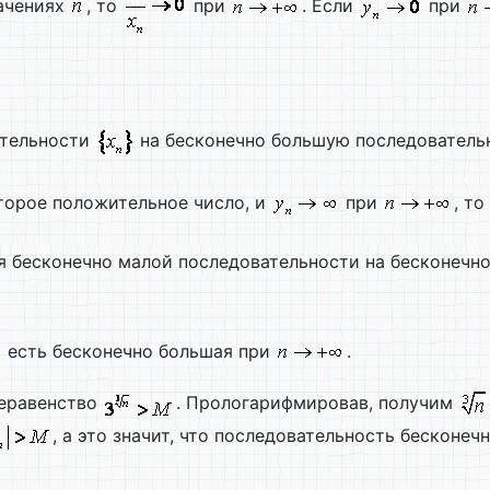
ачениях
, то
при
. Если
при
ательности
на бесконечно большую последовател
торое положительное число, и
при
, то
ния бесконечно малой последовательности на бесконеч
есть бесконечно большая при
.
еравенство
. Прологарифмировав, получим
, а это значит, что последовательность бесконеч
следовательностей