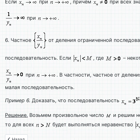
Если
при
, причём
при всех зн
при
.
6. Частное
от деления ограниченной последов
последовательность. Если
, где
– неко
при
. В частности, частное от деле
малая последовательность.
Пример 6.
Доказать, что последовательность
Решение.
Возьмем произвольное число
и решим н
то для всех
будет выполняться неравенство
Предыдущий: 2.1. Основные свойства бесконечно малых по
Назад