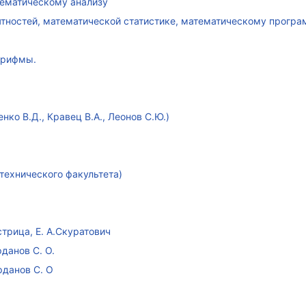
атематическому анализу
ятностей, математической статистике, математическому прогр
арифмы.
ко В.Д., Кравец В.А., Леонов С.Ю.)
технического факультета)
стрица, Е. А.Скуратович
данов С. О.
рданов С. О