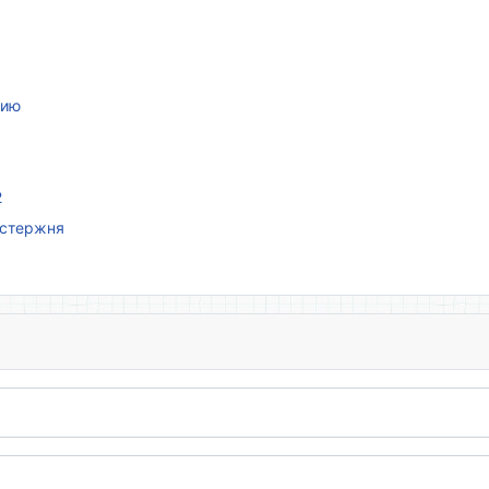
нию
2
 стержня