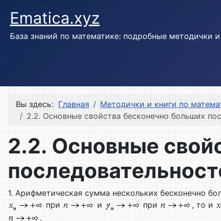
Ematica.xyz
База знаний по математике: подробные методички 
Вы здесь:
Главная
Методички и книги по матема
2.2. Основные свойства бесконечно больших по
2.2. Основные свой
последовательност
1. Арифметическая сумма нескольких бесконечно бо
при
и
при
, то и
.