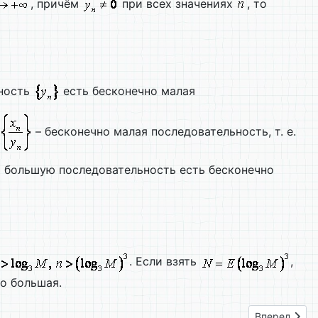
, причём
при всех значениях
, то
ьность
есть бесконечно малая
– бесконечно малая последовательность, т. е.
но большую последовательность есть бесконечно
. Если взять
,
но большая.
Следующий: 
Вперед