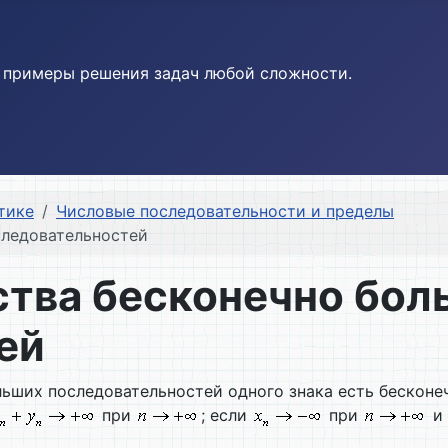
и примеры решения задач любой сложности.
тике
Числовые последовательности и пределы
следовательностей
ства бесконечно бол
ей
льших последовательностей одного знака есть бесконе
при
; если
при
и