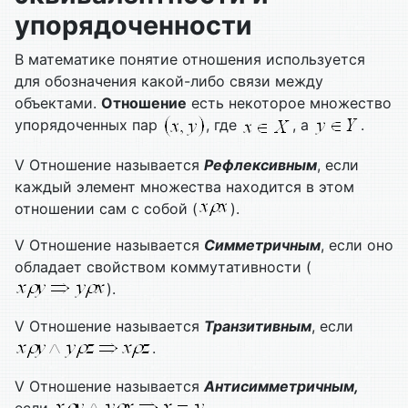
упорядоченности
В математике понятие отношения используется
для обозначения какой-либо связи между
объектами.
Отношение
есть некоторое множество
упорядоченных пар
, где
, а
.
V Отношение называется
Рефлексивным
, если
каждый элемент множества находится в этом
отношении сам с собой (
).
V Отношение называется
Симметричным
, если оно
обладает свойством коммутативности (
).
V Отношение называется
Транзитивным
, если
.
V Отношение называется
Антисимметричным,
если
.