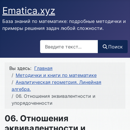
Ematica.xyz
База знаний по математике: подробные методички и
примеры решения задач любой сложности.
Поиск
Поиск
Вы здесь:
Главная
Методички и книги по математике
Аналитическая геометрия. Линейная
алгебра.
06. Отношения эквивалентности и
упорядоченности
06. Отношения
эквивалентности и