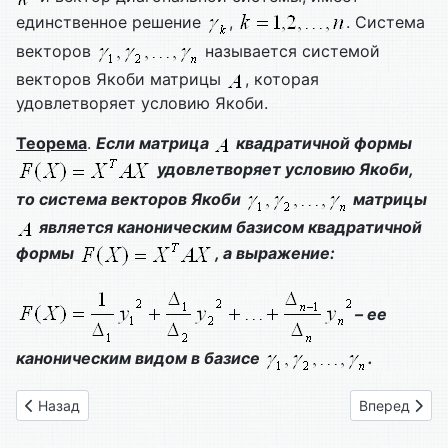
единственное решение
,
. Система
векторов
называется системой
векторов Якоби матрицы
, которая
удовлетворяет условию Якоби.
Теорема
.
Если матрица
квадратичной формы
удовлетворяет условию Якоби,
то система векторов Якоби
матрицы
является каноническим базисом квадратичной
формы
, а выражение:
– ее
каноническим видом в базисе
.
Предыдущий: 46. Лекция 12. Квадратичные формы
Следующий: 
Назад
Вперед