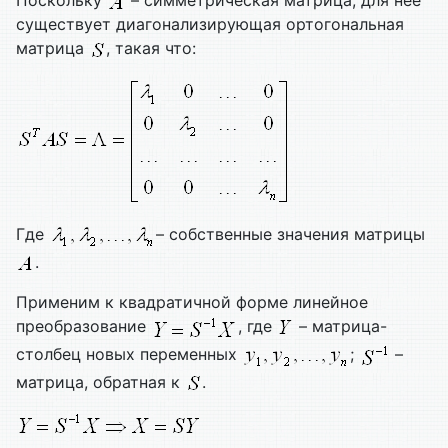
Поскольку
– симметрическая матрица, для нее
существует диагонализирующая ортогональная
матрица
, такая что:
Где
– собственные значения матрицы
.
Применим к квадратичной форме линейное
преобразование
, где
– матрица-
столбец новых переменных
;
–
матрица, обратная к
.