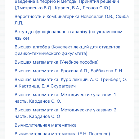
Введение в теорию и методы Принятия решений
(Дмитриенко В.Д., Кравец В.А., Леонов С.Ю.)
Вероятность и Комбинаторика Новоселов О.В., Скиба
Л.П.
Вступ до функціонального аналізу (на украинском
языке)
Высшая алгебра (Конспект лекций для студентов
физико-технического факультета)
Высшая математика (Учебное пособие)
Высшая математика. Ерохина А.П., Байбакова Л.Н.
Высшая математика. Курс лекций. А. С. Гринберг, О.
А.Кастрица, Е. А.Скуратович
Высшая математика. Методические указания 1
часть. Карданов С. О.
Высшая математика. Методические указания 2
часть. Карданов С. О
Вычислительная математика
Вычислительная математика (Е.Н. Платонов)