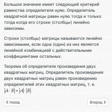
Большое значение имеет следующий критерий
равенства определителя нулю. Определитель
квадратной матрицы равен нулю тогда и только
тогда когда его строки (столбцы) линейно
зависимы.
Строки (столбцы) матрицы называются линейно
зависимыми, если одна (один) из них является
линейной комбинацией с действительными
коэффициентами остальных.
Теорема об определителе произведения двух
квадратных матриц. Определитель произведения
двух квадратных матриц равен произведению
определителей этих квадратных матриц, т. е.
.
Предыдущий: 36. Операции над матрицами
Следующий: 
Назад
Вперед