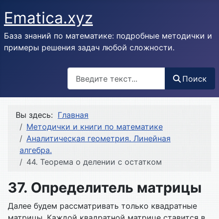
Ematica.xyz
База знаний по математике: подробные методички и
примеры решения задач любой сложности.
Поиск
Поиск
Вы здесь:
Главная
Методички и книги по математике
Аналитическая геометрия. Линейная
алгебра.
44. Теорема о делении с остатком
37. Определитель матрицы
Далее будем рассматривать только квадратные
матрицы. Каждой квадратной матрице ставится в