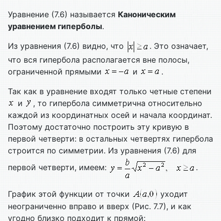
Уравнение (7.6) называется
Каноническим
уравнением гиперболы
.
Из уравнения (7.6) видно, что
. Это означает,
что вся гипербола располагается вне полосы,
ограниченной прямыми
и
.
Так как в уравнение входят только четные степени
и
, то гипербола симметрична относительно
каждой из координатных осей и начала координат.
Поэтому достаточно построить эту кривую в
первой четверти: в остальных четвертях гипербола
строится по симметрии. Из уравнения (7.6) для
первой четверти, имеем:
.
График этой функции от точки
уходит
неограниченно вправо и вверх (Рис. 7.7), и как
угодно близко подходит к прямой: