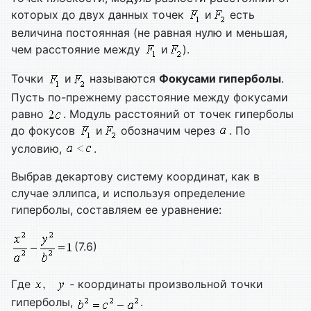
которых до двух данных точек
и
есть
величина постоянная (не равная нулю и меньшая,
чем расстояние между
и
).
Точки
и
называются
Фокусами гиперболы
.
Пусть по-прежнему расстояние между фокусами
равно
. Модуль расстояний от точек гиперболы
до фокусов
и
обозначим через
. По
условию,
.
Выбрав декартову систему координат, как в
случае эллипса, и используя определение
гиперболы, составляем ее уравнение:
(7.6)
Где
‑ координаты произвольной точки
гиперболы,
.