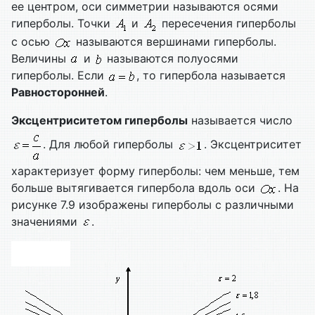
ее центром, оси симметрии называются осями
гиперболы. Точки
и
пересечения гиперболы
с осью
называются вершинами гиперболы.
Величины
и
называются полуосями
гиперболы. Если
, то гипербола называется
Равносторонней
.
Эксцентриситетом гиперболы
называется число
. Для любой гиперболы
. Эксцентриситет
характеризует форму гиперболы: чем меньше, тем
больше вытягивается гипербола вдоль оси
. На
рисунке 7.9 изображены гиперболы с различными
значениями
.