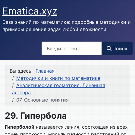
Ematica.xyz
База знаний по математике: подробные методички и
примеры решения задач любой сложности.
Поиск
Поиск
Вы здесь:
Главная
Методички и книги по математике
Аналитическая геометрия. Линейная
алгебра.
07. Основные понятия
29. Гипербола
Гиперболой
называется линия, состоящая из всех
точек плоскости, модуль разности расстояний от