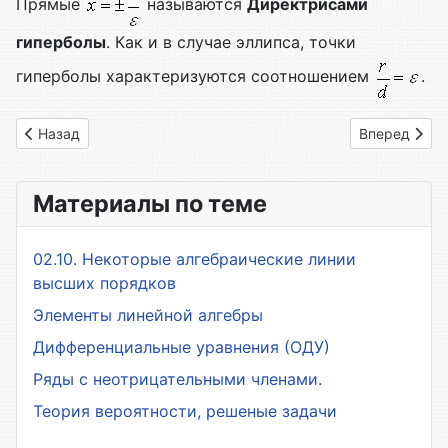
Прямые
называются
Директрисами
гиперболы
. Как и в случае эллипса, точки
гиперболы характеризуются соотношением
.
Предыдущий: 28. Эллипс
Следующий: 
Назад
Вперед
Материалы по теме
02.10. Некоторые алгебраические линии
высших порядков
Элементы линейной алгебры
Дифференциальные уравнения (ОДУ)
Ряды с неотрицательными членами.
Теория вероятности, решеные задачи