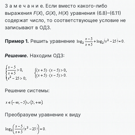
З а м е ч а н и е. Если вместо какого-либо
выражения
F
(
X
),
G
(
X
),
H
(
X
) уравнения (6.8)–(6.11)
содержат число, то соответствующее условие не
записывают в ОДЗ.
Пример 1.
Решить уравнение
Решение.
Находим ОДЗ:
Решение системы:
Преобразуем уравнение к виду