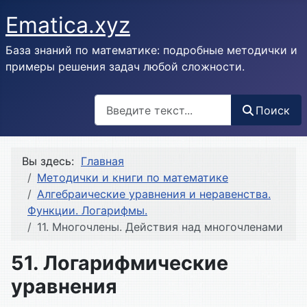
Ematica.xyz
База знаний по математике: подробные методички и
примеры решения задач любой сложности.
Поиск
Поиск
Вы здесь:
Главная
Методички и книги по математике
Алгебраические уравнения и неравенства.
Функции. Логарифмы.
11. Многочлены. Действия над многочленами
51. Логарифмические
уравнения