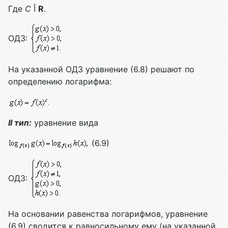
Где
C
Î
R
.
ОДЗ:
На указанной ОДЗ уравнение (6.8) решают по
определению логарифма:
II тип:
уравнение вида
(6.9)
ОДЗ:
На основании равенства логарифмов, уравнение
(6.9) сводится к равносильному ему (на указанной