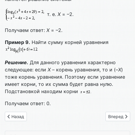
т. е.
Х
= –2.
Получаем ответ:
Х
= –2.
Пример 9.
Найти сумму корней уравнения
Решение.
Для данного уравнения характерно
следующее: если
Х
– корень уравнения, то и (–
Х
)
тоже корень уравнения. Поэтому если уравнение
имеет корни, то их сумма будет равна нулю.
Подстановкой находим корни
Получаем ответ: 0.
Предыдущий: 50. Задания
Следующий: 
Назад
Вперед