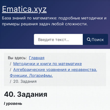
Ematica.xyz
База знаний по математике: подробные методички и
примеры решения задач любой сложности.
Поиск
Поиск
Вы здесь:
Главная
Методички и книги по математике
Алгебраические уравнения и неравенства.
Функции. Логарифмы.
20. Задания
40. Задания
I уровень