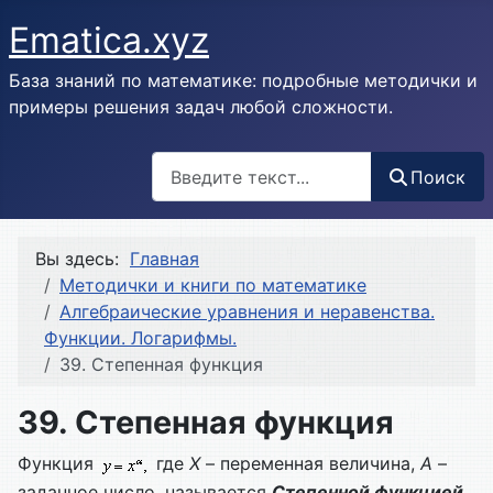
Ematica.xyz
База знаний по математике: подробные методички и
примеры решения задач любой сложности.
Поиск
Поиск
Вы здесь:
Главная
Методички и книги по математике
Алгебраические уравнения и неравенства.
Функции. Логарифмы.
39. Степенная функция
39. Степенная функция
Функция
где
Х
– переменная величина,
A
–
заданное число, называется
Степенной функцией
.