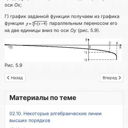
оси
Ох
;
Г) график заданной функции получаем из графика
функции
параллельным переносом его
на две единицы вниз по оси
Оу
(рис. 5.9).
Рис. 5.9
Предыдущий: 38. Задания
Следующий: 
Назад
Вперед
Материалы по теме
02.10. Некоторые алгебраические линии
высших порядков