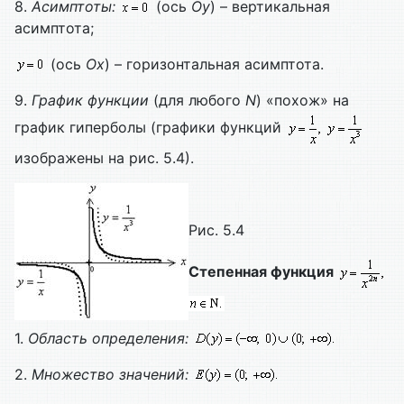
8.
Асимптоты:
(ось
Оу
) – вертикальная
асимптота;
(ось
Ох
) – горизонтальная асимптота.
9.
График функции
(для любого
N
) «похож» на
график гиперболы (графики функций
изображены на рис. 5.4).
Рис. 5.4
Степенная функция
1.
Область определения:
2.
Множество значений: