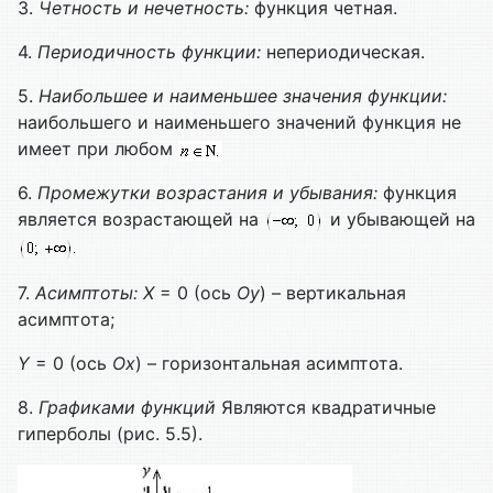
3.
Четность и нечетность:
функция четная.
4.
Периодичность функции:
непериодическая.
5.
Наибольшее и наименьшее значения функции:
наибольшего и наименьшего значений функция не
имеет при любом
6.
Промежутки возрастания и убывания:
функция
является возрастающей на
и убывающей на
7.
Асимптоты:
X
= 0 (ось
Оу
) – вертикальная
асимптота;
Y
= 0 (ось
Ох
) – горизонтальная асимптота.
8.
Графиками функций
Являются квадратичные
гиперболы (рис. 5.5).