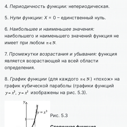
4.
Периодичность функции:
непериодическая.
5.
Нули функции:
X
= 0 – единственный нуль.
6.
Наибольшее и наименьшее значения:
наибольшего и наименьшего значений функция не
имеет при любом
7.
Промежутки возрастания и убывания:
функция
является возрастающей на всей области
определения.
8.
График функции
(для каждого
) «похож» на
график кубической параболы (графики функций
изображены на рис. 5.3).
Рис. 5.3
Степенная функция