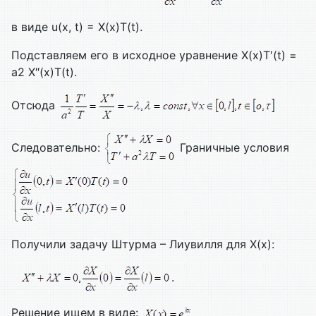
в виде u(x, t) = X(x)T(t).
Подставляем его в исходное уравнение X(x)T′(t) =
а2 X″(x)T(t).
Отсюда
Следовательно:
Граничные условия
Получили задачу Штурма – Лиувилля для X(x):
.
Решение ищем в виде: