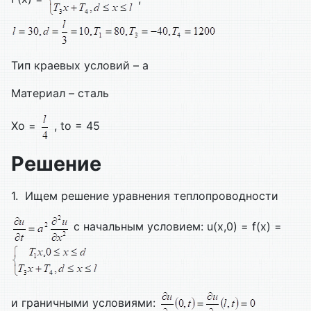
Тип краевых условий – а
Материал – сталь
Xo =
, to = 45
Решение
1. Ищем решение уравнения теплопроводности
с начальным условием: u(x,0) = f(x) =
и граничными условиями: