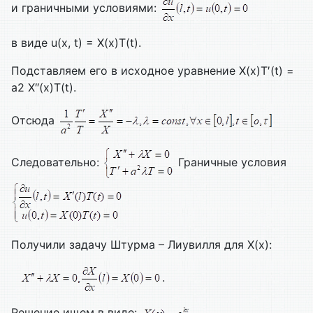
и граничными условиями:
в виде u(x, t) = X(x)T(t).
Подставляем его в исходное уравнение X(x)T′(t) =
а2 X″(x)T(t).
Отсюда
Следовательно:
Граничные условия
Получили задачу Штурма – Лиувилля для X(x):
.
Решение ищем в виде: