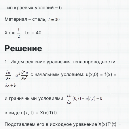
Тип краевых условий – б
Материал – сталь,
Xo =
, to = 40
Решение
1. Ищем решение уравнения теплопроводности
с начальным условием: u(x,0) = f(x) =
и граничными условиями:
в виде u(x, t) = X(x)T(t).
Подставляем его в исходное уравнение X(x)T′(t) =