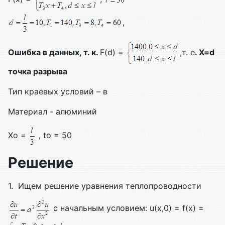
,
Ошибка в данных, т. к.
F(d) =
,т. е
.
X=d
точка разрыва
Тип краевых условий – в
Материал - алюминий
Xo =
, to = 50
Решение
1. Ищем решение уравнения теплопроводности
с начальным условием: u(x,0) = f(x) =