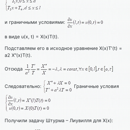
и граничными условиями:
в виде u(x, t) = X(x)T(t).
Подставляем его в исходное уравнение X(x)T′(t) =
а2 X″(x)T(t).
Отсюда
Следовательно:
Граничные условия
Получили задачу Штурма – Лиувилля для X(x):