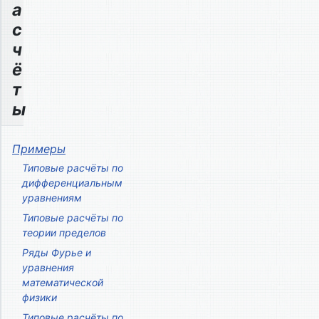
а
с
ч
ё
т
ы
Примеры
Типовые расчёты по
дифференциальным
уравнениям
Типовые расчёты по
теории пределов
Ряды Фурье и
уравнения
математической
физики
Типовые расчёты по