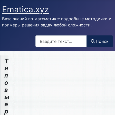
Ematica.xyz
База знаний по математике: подробные методички и
примеры решения задач любой сложности.
Поиск
Поиск
Т
и
п
о
в
ы
е
р