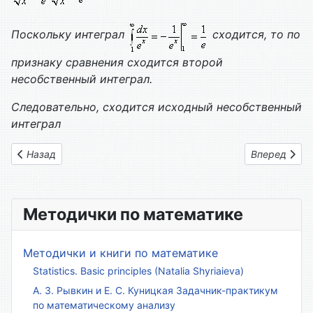
Поскольку интеграл
сходится, то по
признаку сравнения сходится второй
несобственный интеграл.
Следовательно, сходится исходный несобственный
интеграл
Предыдущий: Вариант контрольной 14
Следующий: 
Назад
Вперед
Методички по математике
Методички и книги по математике
Statistics. Basic principles (Natalia Shyriaieva)
А. З. Рывкин и Е. С. Куницкая Задачник-практикум
по математическому анализу