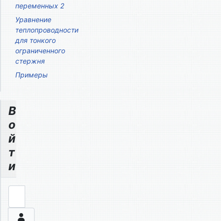
переменных 2
Уравнение
теплопроводности
для тонкого
ограниченного
стержня
Примеры
В
о
й
т
и
Логин