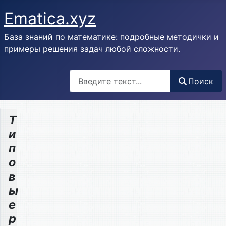
Ematica.xyz
База знаний по математике: подробные методички и
примеры решения задач любой сложности.
Поиск
Поиск
Т
и
п
о
в
ы
е
р