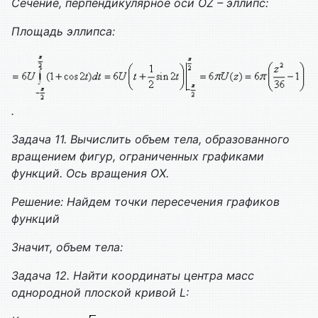
Сечение, перпендикулярное оси
OZ
– эллипс:
Площадь эллипса:
.
Задача 11. Вычислить объем тела, образованного
вращением фигур, ограниченных графиками
функций. Ось вращения
O
Х.
Решение: Найдем точки пересечения графиков
функций
Значит, объем тела:
Задача 12. Найти координаты центра масс
однородной плоской кривой
L
: