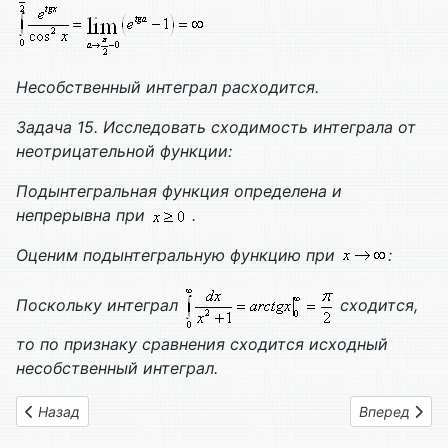
Несобственный интеграл расходится.
Задача 15. Исследовать сходимость интеграла от
неотрицательной функции:
Подынтегральная функция определена и
непрерывна при
.
Оценим подынтегральную функцию при
:
Поскольку интеграл
сходится,
то по признаку сравнения сходится исходный
несобственный интеграл.
Предыдущий: Вариант контрольной 13
Следующий: 
Назад
Вперед