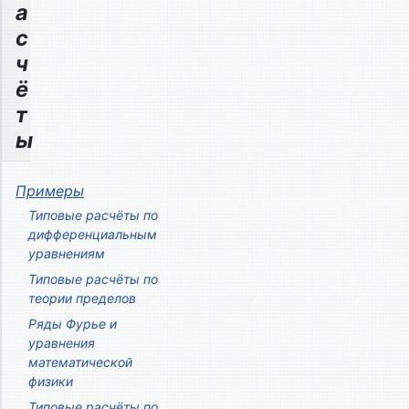
а
с
ч
ё
т
ы
Примеры
Типовые расчёты по
дифференциальным
уравнениям
Типовые расчёты по
теории пределов
Ряды Фурье и
уравнения
математической
физики
Типовые расчёты по