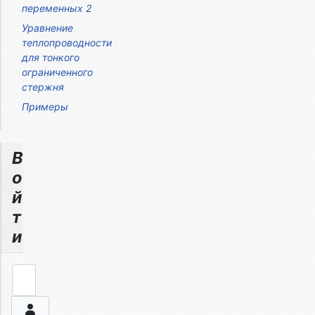
переменных 2
Уравнение
теплопроводности
для тонкого
ограниченного
стержня
Примеры
В
о
й
т
и
Логин