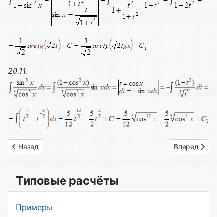
20.11.
Предыдущий: Вариант № 10
Следующий: 
Назад
Вперед
Типовые расчёты
Примеры