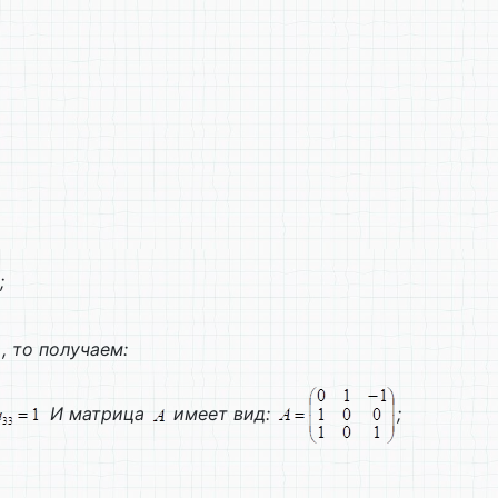
;
, то получаем:
И матрица
имеет вид:
;