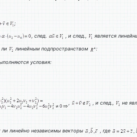
;
, след.
, и след.,
является линейн
я ли
линейным подпространством
:
выполняются условия:
,
, и след.,
не яв
т ли линейно независимы векторы
, где