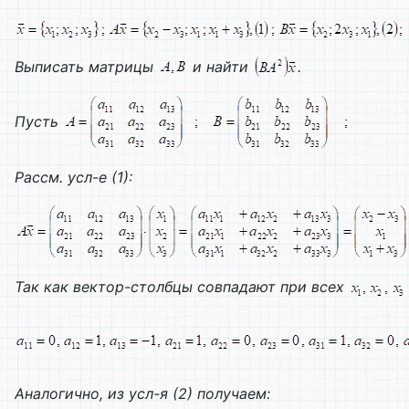
Выписать матрицы
и найти
.
Пусть
Рассм. усл-е (1):
Так как вектор-столбцы совпадают при всех
Аналогично, из усл-я (2) получаем: