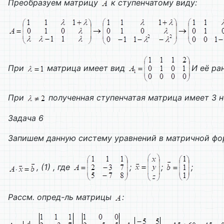
Преобразуем матрицу
к ступенчатому виду:
При
матрица имеет вид
И её ра
При
полученная ступенчатая матрица имеет 3 н
Задача 6
Запишем данную систему уравнений в матричной фо
, (1) , где
;
;
;
Рассм. опред-ль матрицы
: