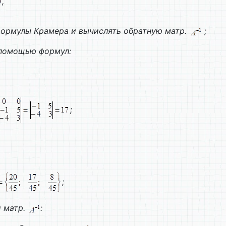
,
формулы Крамера и вычислять обратную матр.
;
 с помощью формул:
;
;
й матр.
: