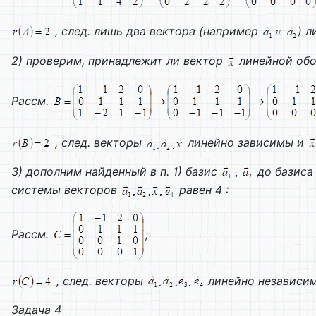
, след. лишь два вектора (например
) 
2) проверим, принадлежит ли вектор
линейной об
Рассм.
, след. векторы
линейно зависимы и
3) дополним найденный в п. 1) базис
до базиса
системы векторов
равен 4 :
Рассм.
;
, след. векторы
линейно независим
Задача 4