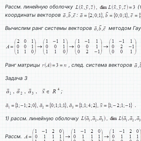
Рассм. линейную оболочку
(
координаты векторов
:
Вычислим ранг системы векторов
методом Гаус
Ранг матрицы
, след. система векторов
Задача 3
;
.
1) рассм. линейную оболочку
Рассм.