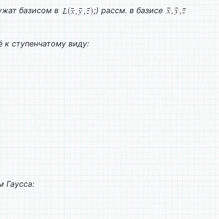
ужат базисом в
;) рассм. в базисе
 к ступенчатому виду:
 Гаусса: