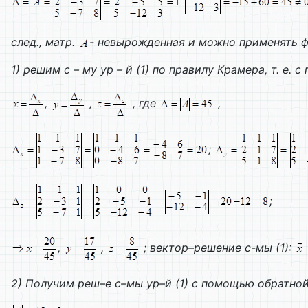
след., матр.
- невырожденная и можно применять 
1) решим с – му ур – й (1) по правилу Крамера, т. е.
,
,
, где
,
;
;
,
,
; вектор–решение с-мы (1):
2)
Получим реш–е с–мы ур–й (1) с помощью обратно