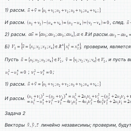
1) рассм.
И рассм.
, след.
2) рассм.
И рассм.
Б)
проверим, являетс
Пусть
,
, и пусть 
;
;
1) рассм.
И рассм.
Задача 2
Векторы
линейно независимы; проверим, буду