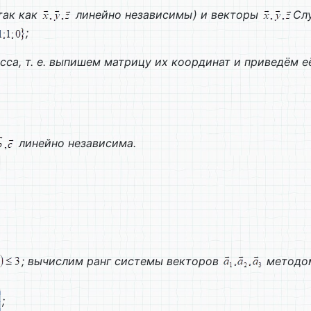
так как
линейно независимы) и векторы
Сл
;
са, т. е. выпишем матрицу их координат и приведём её
линейно независима.
; вычислим ранг системы векторов
методом
;