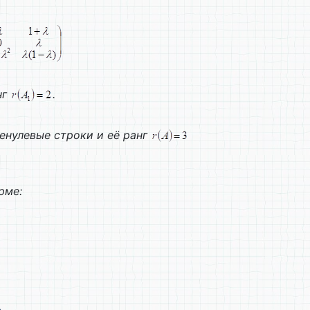
нг
.
енулевые строки и её ранг
рме: