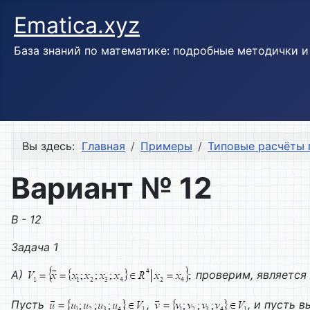
Ematica.xyz
База знаний по математике: подробные методички 
Вы здесь:
Главная
Примеры
Типовые расчёты 
Вариант № 12
В - 12
Задача 1
А)
проверим, является
Пусть
,
, и пусть 