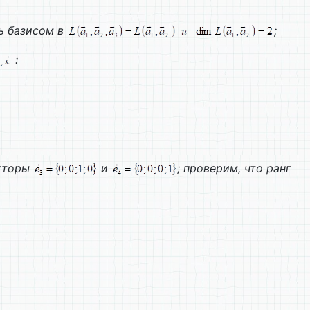
ь базисом в
;
:
кторы
и
; проверим, что ранг