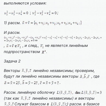
выполняются условия:
;
;
1) рассм.
И рассм.
,
, и след.,
не является линейным
подпространством
.
Задача 2
Векторы
линейно независимы; проверим,
будут ли линейно независимы векторы
, где
.
Рассм. линейную оболочку
(так как
линейно независимы) и векторы
Служат базисом в
;) рассм. в базисе