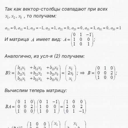
Так как вектор-столбцы совпадают при всех
, то получаем:
И матрица
имеет вид:
;
Аналогично, из усл-я (2) получаем:
;
;
Вычислим теперь матрицу: