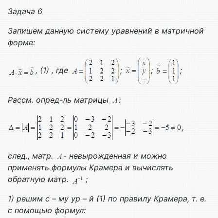
Задача 6
Запишем данную систему уравнений в матричной
форме:
, (1) , где
;
;
;
Рассм. опред-ль матрицы
:
,
след., матр.
- невырожденная и можно
применять формулы Крамера и вычислять
обратную матр.
;
1) решим с – му ур – й (1) по правилу Крамера, т. е.
с помощью формул: