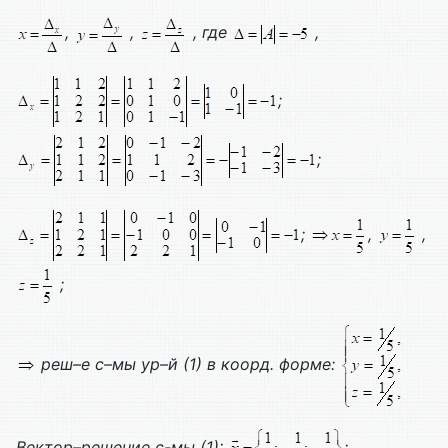
,
,
, где
,
;
;
;
,
,
;
реш–е с–мы ур–й (1) в коорд. форме:
Вектор–решение с-мы (1):
;