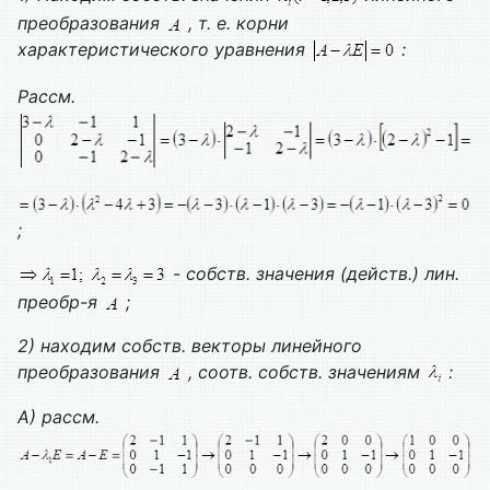
преобразования
, т. е. корни
характеристического уравнения
:
Рассм.
;
- собств. значения (действ.) лин.
преобр-я
;
2) находим собств. векторы линейного
преобразования
, соотв. собств. значениям
:
А) рассм.