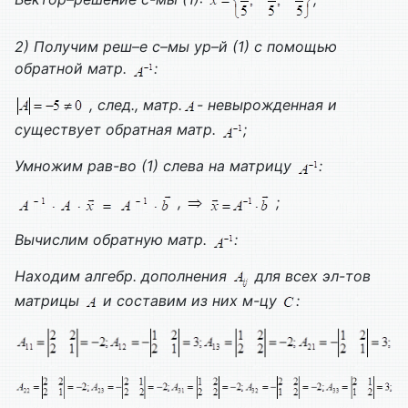
2)
Получим реш–е с–мы ур–й (1) с помощью
обратной матр.
:
, след., матр.
- невырожденная и
существует обратная матр.
;
Умножим рав-во (1) слева на матрицу
:
,
;
Вычислим обратную матр.
:
Находим алгебр. дополнения
для всех эл-тов
матрицы
и составим из них м-цу
: