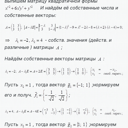
Выпишем матрицу квадратичной формы
И найдём её собственные числа и
собственные векторы:
- собств. значения (действ. и
различные ) матрицы
;
Найдём собственные векторы матрицы
:
Пусть
, тогда вектор
;нормируем
его и получ.
;
Пусть
, тогда вектор
;нормируем