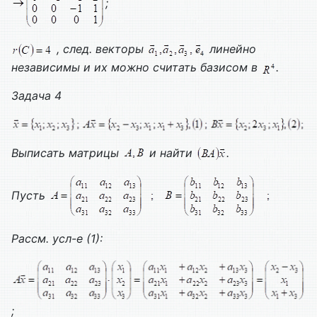
;
, след. векторы
линейно
независимы и их можно считать базисом в
.
Задача 4
Выписать матрицы
и найти
.
Пусть
Рассм. усл-е (1):
;