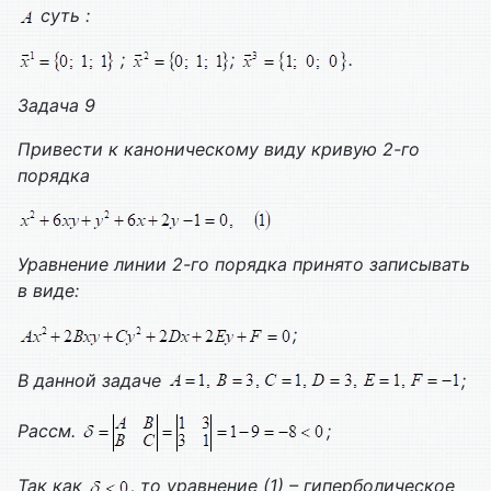
суть :
;
;
.
Задача 9
Привести к каноническому виду кривую 2-го
порядка
Уравнение линии 2-го порядка принято записывать
в виде:
;
В данной задаче
;
Рассм.
;
Так как
, то уравнение (1) – гиперболическое