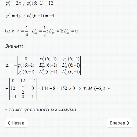
;
;
При
.
Значит:
т.
-
- точка условного минимума
Предыдущий: Вариант № 10
Следующий: 
Назад
Вперед