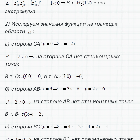
В т.
- нет
экстремума
2) Исследуем значения функции на границах
области
:
а) сторона ОА:
на стороне ОА нет стационарных
точек
В т. О:
; в т. А:
;
б) сторона АВ:
на стороне АВ нет стационарных точек
В т. В:
;
в) сторона ВС:
на стороне ВС нет стационарных точек