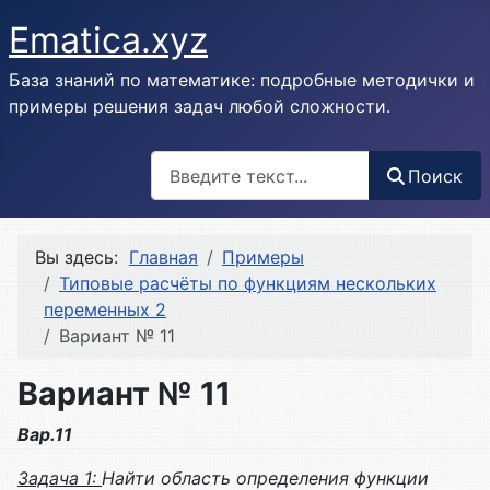
Ematica.xyz
База знаний по математике: подробные методички и
примеры решения задач любой сложности.
Поиск
Поиск
Вы здесь:
Главная
Примеры
Типовые расчёты по функциям нескольких
переменных 2
Вариант № 11
Вариант № 11
Вар.11
Задача 1:
Найти область определения функции