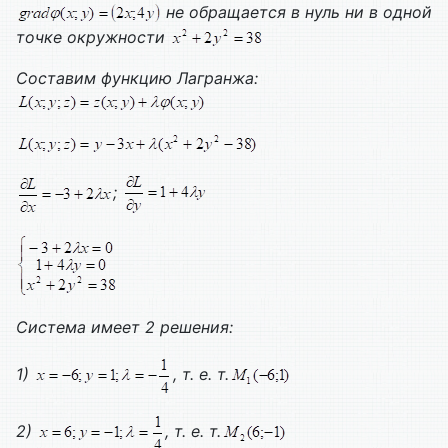
не обращается в нуль ни в одной
точке окружности
Составим функцию Лагранжа:
;
Система имеет 2 решения:
1)
, т. е. т.
2)
, т. е. т.