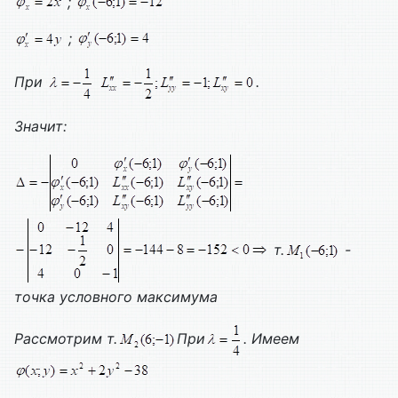
;
;
При
.
Значит:
т.
-
точка условного максимума
Рассмотрим т.
При
. Имеем