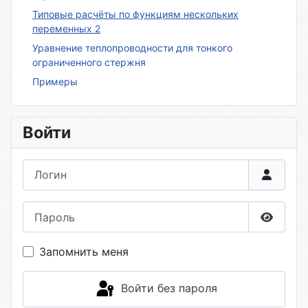
Типовые расчёты по функциям нескольких
переменных 2
Уравнение теплопроводности для тонкого
ограниченного стержня
Примеры
Войти
Логин
Пароль
Показа
Запомнить меня
Войти без пароля