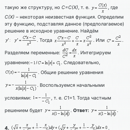
такую же структуру, но
C=
C(
X)
, т. е.
, где
C(
X)
– некоторая неизвестная функция. Определим
эту функцию, подставляя данное (предполагаемое)
решение в исходное уравнение. Найдём
. Тогда
. Или
.
Разделяем переменные:
. Интегрируем
уравнение:
. Следовательно,
. Общие решение уравнения
. Воспользуемся начальными
условиями:
, т. е.
C
1=1. Тогда частным
решением будет
.
Ответ:
.
4.
.