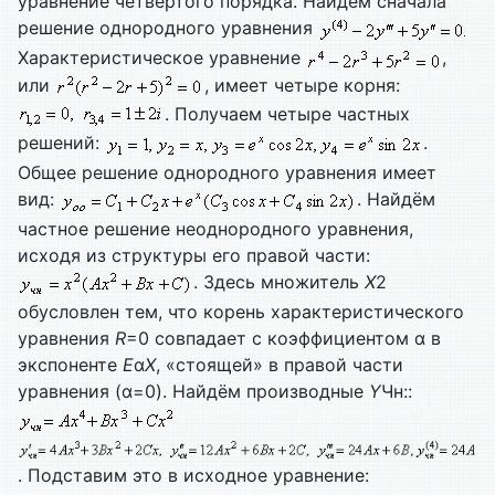
уравнение четвёртого порядка. Найдём сначала
решение однородного уравнения
Характеристическое уравнение
,
или
, имеет четыре корня:
. Получаем четыре частных
решений:
.
Общее решение однородного уравнения имеет
вид:
. Найдём
частное решение неоднородного уравнения,
исходя из структуры его правой части:
. Здесь множитель
Х
2
обусловлен тем, что корень характеристического
уравнения
R
=0 совпадает с коэффициентом α в
экспоненте
E
α
X
, «стоящей» в правой части
уравнения (α=0). Найдём производные
Y
Чн::
. Подставим это в исходное уравнение: