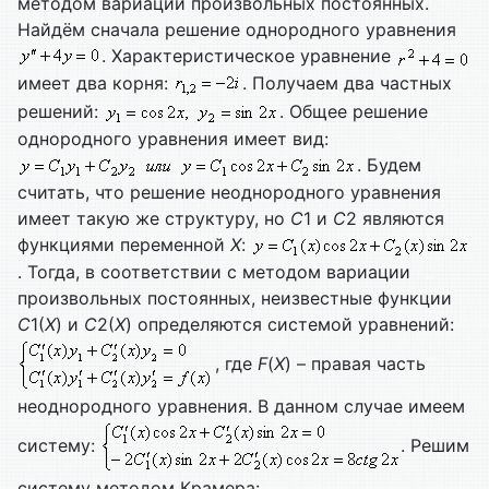
методом вариации произвольных постоянных.
Найдём сначала решение однородного уравнения
. Характеристическое уравнение
имеет два корня:
. Получаем два частных
решений:
. Общее решение
однородного уравнения имеет вид:
. Будем
считать, что решение неоднородного уравнения
имеет такую же структуру, но
С
1 и
С
2 являются
функциями переменной
Х
:
. Тогда, в соответствии с методом вариации
произвольных постоянных, неизвестные функции
С
1(
Х
) и
С
2(
Х
) определяются системой уравнений:
, где
F
(
X
) – правая часть
неоднородного уравнения. В данном случае имеем
систему:
. Решим
систему методом Крамера: