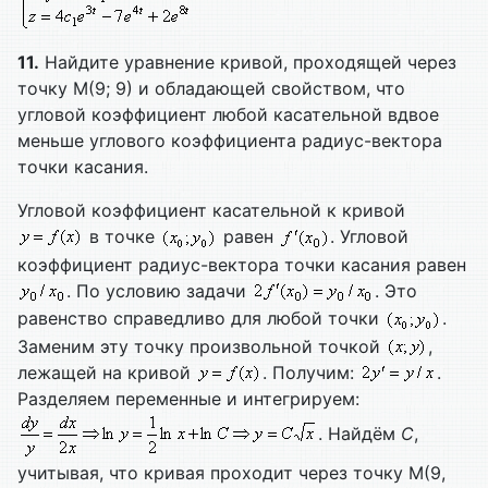
11.
Найдите уравнение кривой, проходящей через
точку M(9; 9) и обладающей свойством, что
угловой коэффициент любой касательной вдвое
меньше углового коэффициента радиус-вектора
точки касания.
Угловой коэффициент касательной к кривой
в точке
равен
. Угловой
коэффициент радиус-вектора точки касания равен
. По условию задачи
. Это
равенство справедливо для любой точки
.
Заменим эту точку произвольной точкой
,
лежащей на кривой
. Получим:
.
Разделяем переменные и интегрируем:
. Найдём
C
,
учитывая, что кривая проходит через точку М(9,