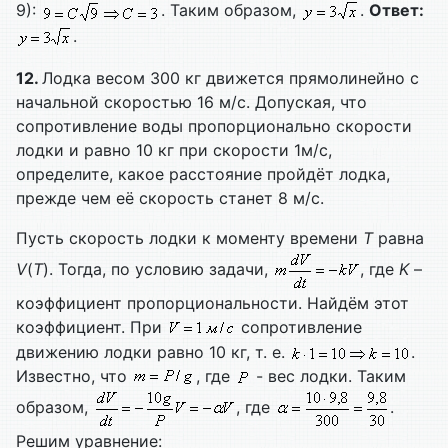
9):
. Таким образом,
.
Ответ:
.
12.
Лодка весом 300 кг движется прямолинейно с
начальной скоростью 16 м/с. Допуская, что
сопротивление воды пропорционально скорости
лодки и равно 10 кг при скорости 1м/с,
определите, какое расстояние пройдёт лодка,
прежде чем её скорость станет 8 м/с.
Пусть скорость лодки к моменту времени
T
равна
V
(
T
). Тогда, по условию задачи,
, где
K
–
коэффициент пропорциональности. Найдём этот
коэффициент. При
сопротивление
движению лодки равно 10 кг, т. е.
.
Известно, что
, где
- вес лодки. Таким
образом,
, где
.
Решим уравнение: