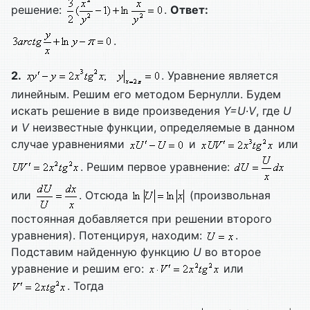
решение:
.
Ответ:
.
2.
. Уравнение является
линейным. Решим его методом Бернулли. Будем
искать решение в виде произведения
Y=
U∙
V
, где
U
и
V
неизвестные функции, определяемые в данном
случае уравнениями
и
или
. Решим первое уравнение:
или
. Отсюда
(произвольная
постоянная добавляется при решении второго
уравнения). Потенцируя, находим:
.
Подставим найденную функцию
U
во второе
уравнение и решим его:
или
. Тогда