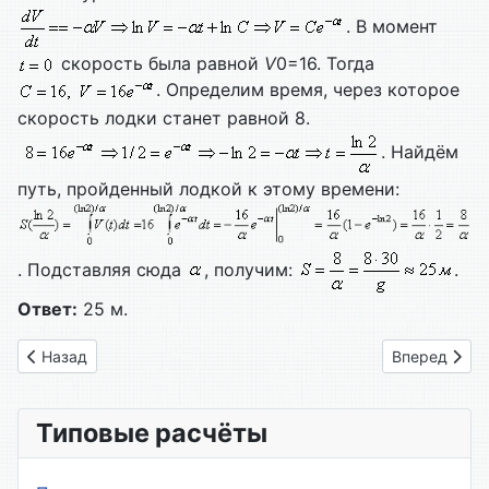
. В момент
скорость была равной
V
0=16. Тогда
. Определим время, через которое
скорость лодки станет равной 8.
. Найдём
путь, пройденный лодкой к этому времени:
. Подставляя сюда
, получим:
.
Ответ:
25 м.
Предыдущий: Вариант № 15
Следующий: 
Назад
Вперед
Типовые расчёты