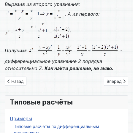
Выразив из второго уравнения:
,
А из первого:
,
Получим:
-
дифференциальное уравнение 2 порядка
относительно
Z
.
Как найти решение, не знаю.
Предыдущий: Вариант № 10
Следующий: 
Назад
Вперед
Типовые расчёты
Примеры
Типовые расчёты по дифференциальным
уравнениям