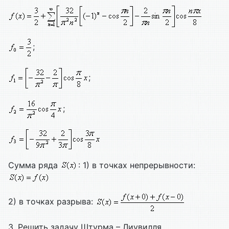
;
;
;
Сумма ряда
: 1) в точках непрерывности:
2) в точках разрыва:
3. Решить задачу Штурма – Лиувилля