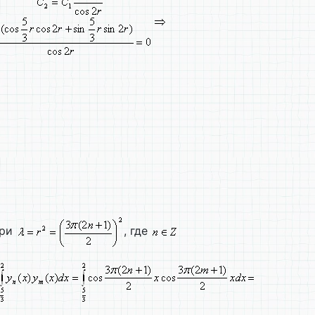
ри
, где