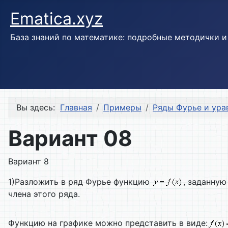
Ematica.xyz
База знаний по математике: подробные методички 
Вы здесь:
Главная
Примеры
Ряды Фурье и ура
Вариант 08
Вариант 8
1)Разложить в ряд Фурье функцию
, заданну
члена этого ряда.
Функцию на графике можно представить в виде: