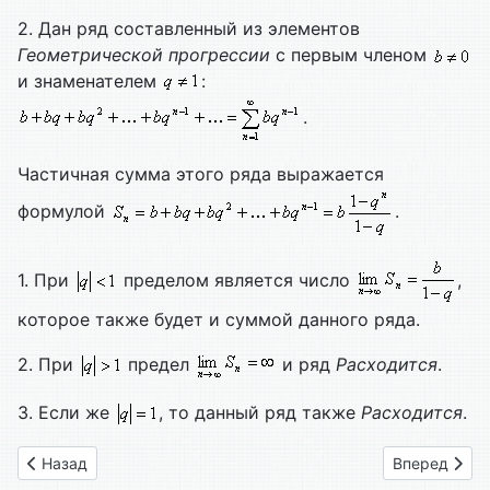
2. Дан ряд составленный из элементов
Геометрической прогрессии
с первым членом
и знаменателем
:
.
Частичная сумма этого ряда выражается
формулой
.
1. При
пределом является число
,
которое также будет и суммой данного ряда.
2. При
предел
и ряд
Расходится
.
3. Если же
, то данный ряд также
Расходится
.
Предыдущий: Глава 90. Системы линейных дифференциаль
Следующий: 
Назад
Вперед