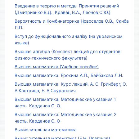
Введение в теорию и методы Принятия решений
(Дмитриенко В.Д., Кравец В.А., Леонов С.Ю.)
Вероятность и Комбинаторика Новоселов О.В., Скиба
Л.П.
Вступ до функціонального аналізу (на украинском
языке)
Высшая алгебра (Конспект лекций для студентов
физико-технического факультета)
Высшая математика (Учебное пособие)
Высшая математика. Ерохина А.П., Байбакова Л.Н.
Высшая математика. Курс лекций. А. С. Гринберг, О.
А.Кастрица, Е. А.Скуратович
Высшая математика. Методические указания 1
часть. Карданов С. О.
Высшая математика. Методические указания 2
часть. Карданов С. О
Вычислительная математика
Вычислительная математика (Е.Н. Платонов)