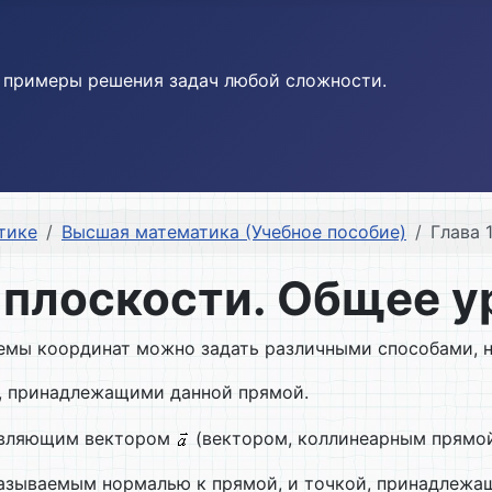
и примеры решения задач любой сложности.
тике
Высшая математика (Учебное пособие)
Глава 
а плоскости. Общее 
емы координат можно задать различными способами, 
, принадлежащими данной прямой.
равляющим вектором
(вектором, коллинеарным прямой
называемым нормалью к прямой, и точкой, принадлежа