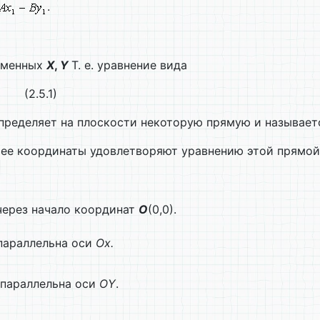
.
ременных
X
,
Y
Т. е. уравнение вида
(2.5.1)
определяет на плоскости некоторую прямую и называе
о ее координаты удовлетворяют уравнению этой прямо
через начало координат
О
(0,0).
араллельна оси
Ох.
параллельна оси
О
Y
.