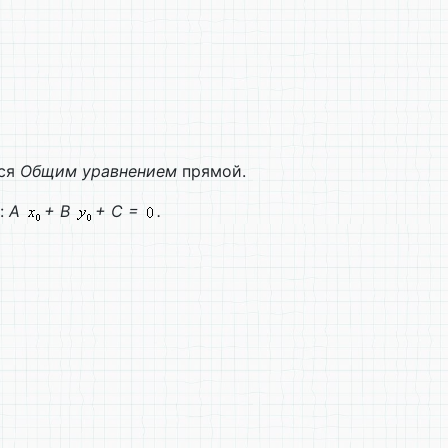
тся
Общим уравнением
прямой.
й:
A
+
B
+
C
=
.