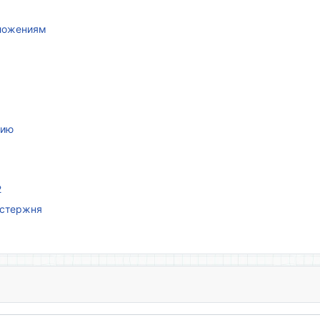
иложениям
нию
2
 стержня