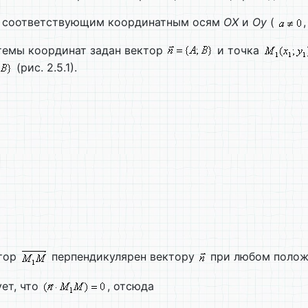
 соответствующим координатным осям
О
X
и
Oy
(
темы координат задан вектор
и точка
(рис. 2.5.1).
ктор
перпендикулярен вектору
при любом полож
ет, что
, отсюда