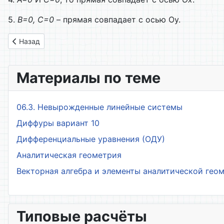
5.
В=0, С=0
– прямая совпадает с осью Оy.
Предыдущий: Глава 18. Смешанное произведение векторов.
Назад
Материалы по теме
06.3. Невырожденные линейные системы
Диффуры вариант 10
Дифференциальные уравнения (ОДУ)
Аналитическая геометрия
Векторная алгебра и элементы аналитической гео
Типовые расчёты