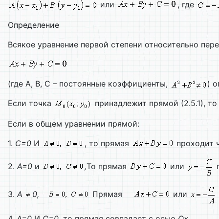
или
, где
Определение
Всякое уравнение первой степени относительно пе
(где А, В, С – постоянные коэффициенты,
) 
Если точка
принадлежит прямой (2.5.1), т
Если в общем уравнении прямой:
1.
С=0
И
, то прямая
проходит 
2.
А=0
и
,
То прямая
или
п
3.
А
0,
Прямая
или
4.
А=0
И
С=0
, то прямая совпадает с осью
Ох
.