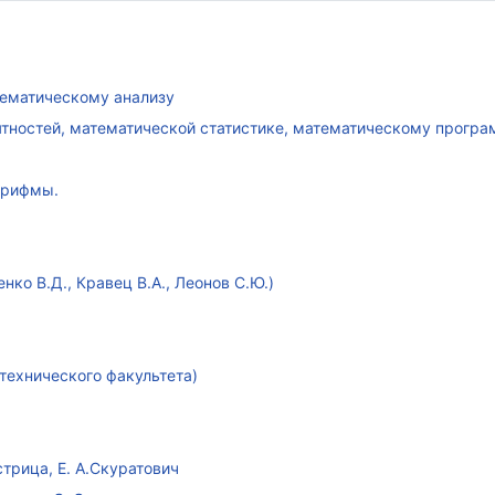
атематическому анализу
ятностей, математической статистике, математическому прогр
арифмы.
ко В.Д., Кравец В.А., Леонов С.Ю.)
технического факультета)
стрица, Е. А.Скуратович