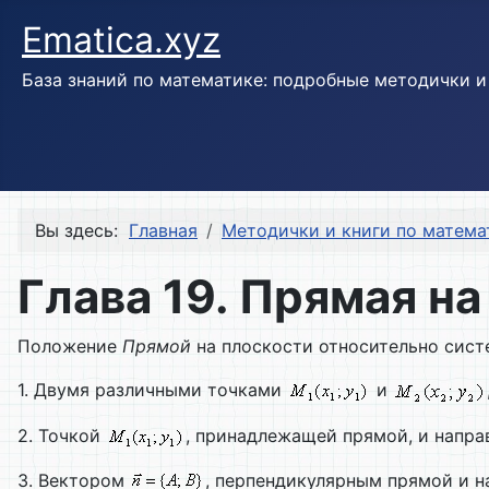
Ematica.xyz
База знаний по математике: подробные методички 
Вы здесь:
Главная
Методички и книги по матема
Глава 19. Прямая н
Положение
Прямой
на плоскости относительно сист
1. Двумя различными точками
и
2. Точкой
, принадлежащей прямой, и нап
3. Вектором
, перпендикулярным прямой и 