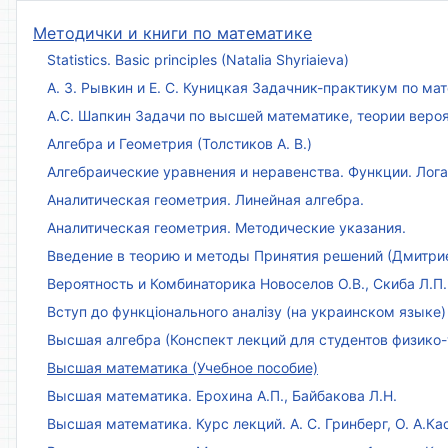
Методички и книги по математике
Statistics. Basic principles (Natalia Shyriaieva)
А. З. Рывкин и Е. С. Куницкая Задачник-практикум по м
А.С. Шапкин Задачи по высшей математике, теории веро
Алгебра и Геометрия (Толстиков А. В.)
Алгебраические уравнения и неравенства. Функции. Лог
Аналитическая геометрия. Линейная алгебра.
Аналитическая геометрия. Методические указания.
Введение в теорию и методы Принятия решений (Дмитриен
Вероятность и Комбинаторика Новоселов О.В., Скиба Л.П.
Вступ до функціонального аналізу (на украинском языке)
Высшая алгебра (Конспект лекций для студентов физико-
Высшая математика (Учебное пособие)
Высшая математика. Ерохина А.П., Байбакова Л.Н.
Высшая математика. Курс лекций. А. С. Гринберг, О. А.Ка