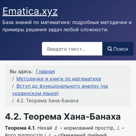
Ematica.xyz
База знаний по математике: подробные методички и
примеры решения задач любой сложности.
Поиск
Поиск
Вы здесь:
Главная
Методички и книги по математике
Вступ до функціонального аналізу (на
украинском языке)
4.2. Теорема Хана-Банаха
4.2. Теорема Хана-Банаха
Теорема 4.1.
Нехай
– нормований простір,
–
його підпростір і
– обмежений лінійний