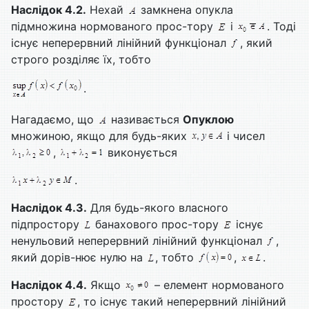
Наслідок 4.2.
Нехай
замкнена опукла
підмножина нормованого прос-тору
і
. Тоді
існує неперервний лінійний функціонал
, який
строго розділяє їх, тобто
.
Нагадаємо, що
називається
Опуклою
множиною, якщо для будь-яких
і чисел
,
виконується
.
Наслідок 4.3.
Для будь-якого власного
підпростору
банахового прос-тору
існує
ненульовий неперервний лінійний функціонал
,
який дорів-нює нулю на
, тобто
,
.
Наслідок 4.4.
Якщо
– елемент нормованого
простору
, то існує такий неперервний лінійний