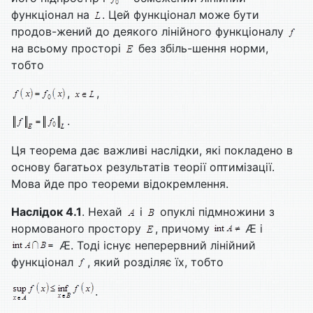
функціонал на
. Цей функціонал може бути
продов-жений до деякого лінійного функціоналу
на всьому просторі
без збіль-шення норми,
тобто
,
,
.
Ця теорема дає важливі наслідки, які покладено в
основу багатьох результатів теорії оптимізації.
Мова йде про теореми відокремлення.
Наслідок 4.1
. Нехай
і
опуклі підмножини з
нормованого простору
, причому
Æ і
Æ. Тоді існує неперервний лінійний
функціонал
, який розділяє їх, тобто
.