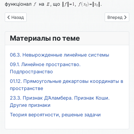
функціонал
на
, що
,
.
Предыдущий: 4.1. Неперервні лінійні функціонали. на нормо
Следующий: 
Назад
Вперед
Материалы по теме
06.3. Невырожденные линейные системы
09.1. Линейное пространство.
Подпространство
01.12. Прямоугольные декартовы координаты в
пространстве
23.3. Признак Д’Аламбера. Признак Коши.
Другие признаки
Теория вероятности, решеные задачи