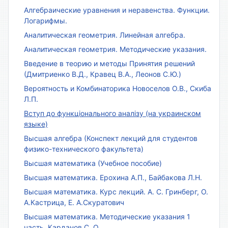
Алгебраические уравнения и неравенства. Функции.
Логарифмы.
Аналитическая геометрия. Линейная алгебра.
Аналитическая геометрия. Методические указания.
Введение в теорию и методы Принятия решений
(Дмитриенко В.Д., Кравец В.А., Леонов С.Ю.)
Вероятность и Комбинаторика Новоселов О.В., Скиба
Л.П.
Вступ до функціонального аналізу (на украинском
языке)
Высшая алгебра (Конспект лекций для студентов
физико-технического факультета)
Высшая математика (Учебное пособие)
Высшая математика. Ерохина А.П., Байбакова Л.Н.
Высшая математика. Курс лекций. А. С. Гринберг, О.
А.Кастрица, Е. А.Скуратович
Высшая математика. Методические указания 1
часть. Карданов С. О.