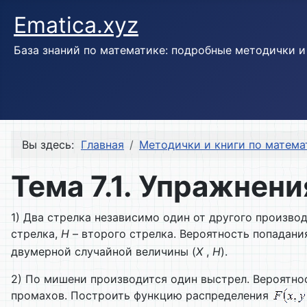
Ematica.xyz
База знаний по математике: подробные методички 
Вы здесь:
Главная
Методички и книги по матема
Тема 7.1. Упражнени
1) Два стрелка независимо один от другого произво
стрелка,
H
– второго стрелка. Вероятность попадания
двумерной случайной величины (
X
,
H
).
2) По мишени производится один выстрел. Вероятно
промахов. Построить функцию распределения