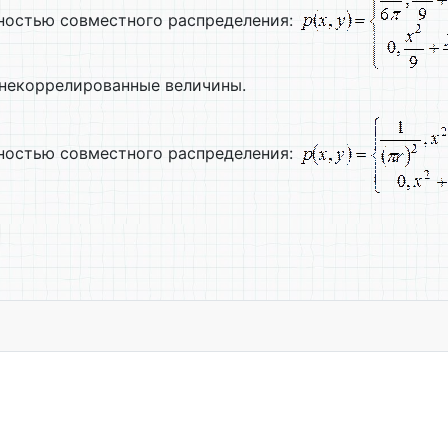
тностью совместного распределения:
некоррелированные величины.
тностью совместного распределения:
ретические сведения