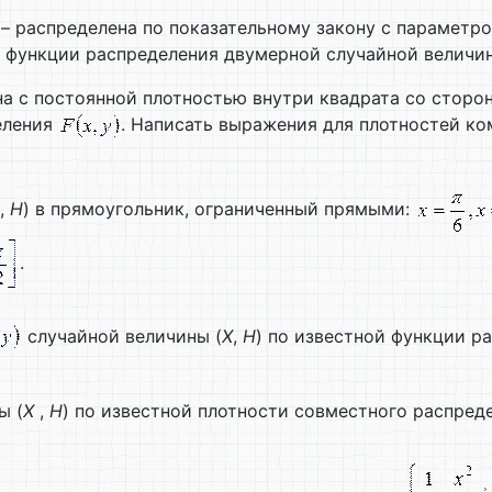
– распределена по показательному закону с параметро
 функции распределения двумерной случайной величин
на с постоянной плотностью внутри квадрата со сторо
еления
. Написать выражения для плотностей ко
,
H
) в прямоугольник, ограниченный прямыми:
.
случайной величины (
X
,
H
) по известной функции р
ы (
X
,
H
) по известной плотности совместного распред