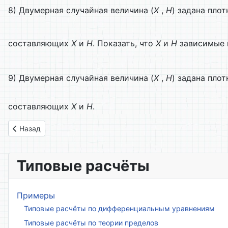
8) Двумерная случайная величина (
X
,
H
) задана пло
составляющих
X
и
H
. Показать, что
X
и
H
зависимые 
9) Двумерная случайная величина (
X
,
H
) задана пло
составляющих
X
и
H
.
Предыдущий: Тема 7. Двумерные случайные величины. Тео
Назад
Типовые расчёты
Примеры
Типовые расчёты по дифференциальным уравнениям
Типовые расчёты по теории пределов