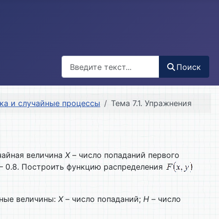
Поиск
Поиск
ика и случайные процессы
Тема 7.1. Упражнения
учайная величина
X
– число попаданий первого
о – 0.8. Построить функцию распределения
йные величины:
X
– число попаданий;
H
– число