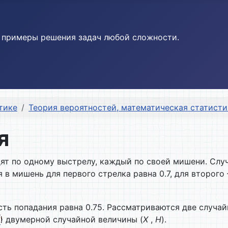
и примеры решения задач любой сложности.
тике
Теория вероятностей, математическая статист
я
дят по одному выстрелу, каждый по своей мишени. Сл
 в мишень для первого стрелка равна 0.7, для второг
сть попадания равна 0.75. Рассматриваются две случа
двумерной случайной величины (
X
,
H
).