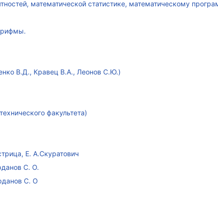
ятностей, математической статистике, математическому прогр
арифмы.
ко В.Д., Кравец В.А., Леонов С.Ю.)
технического факультета)
стрица, Е. А.Скуратович
данов С. О.
рданов С. О