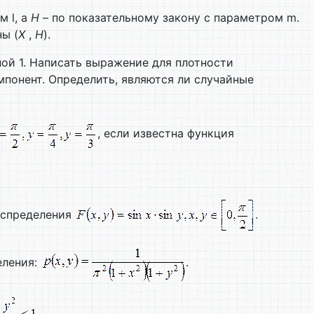
м l, а
H
– по показательному закону с параметром m.
ы (
X
,
H
).
ной 1. Написать выражение для плотности
мпонент. Определить, являются ли случайные
, если известна функция
аспределения
.
еления:
.