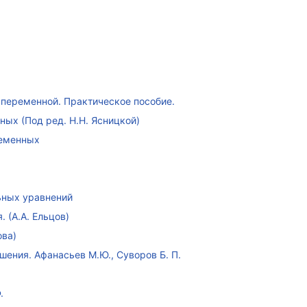
переменной. Практическое пособие.
ых (Под ред. Н.Н. Ясницкой)
ременных
ных уравнений
 (А.А. Ельцов)
ова)
ения. Афанасьев М.Ю., Суворов Б. П.
.