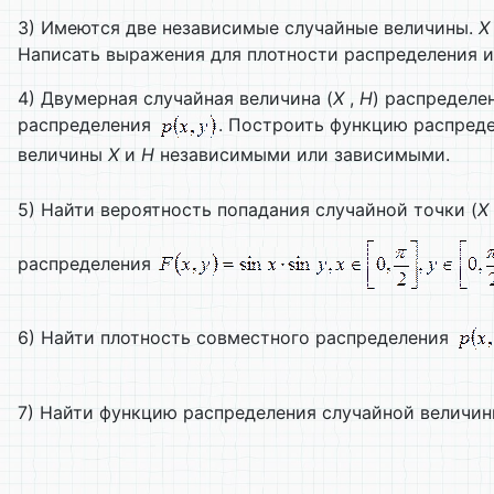
3) Имеются две независимые случайные величины.
X
Написать выражения для плотности распределения и
4) Двумерная случайная величина (
X
,
H
) распределе
распределения
. Построить функцию распред
величины
X
и
H
независимыми или зависимыми.
5) Найти вероятность попадания случайной точки (
X
распределения
6) Найти плотность совместного распределения
7) Найти функцию распределения случайной величин