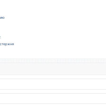
нию
2
 стержня