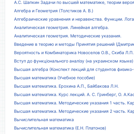
А.С. Шапкин Задачи по высшей математике, теории веро
Алгебра и Геометрия (Толстиков А. В.)
Алгебраические уравнения и неравенства. Функции. Лог
Аналитическая геометрия. Линейная алгебра.
Аналитическая геометрия. Методические указания.
Введение в теорию и методы Принятия решений (Дмитриен
Вероятность и Комбинаторика Новоселов О.В., Скиба Л.П.
Вступ до функціонального аналізу (на украинском языке)
Высшая алгебра (Конспект лекций для студентов физико-
Высшая математика (Учебное пособие)
Высшая математика. Ерохина А.П., Байбакова Л.Н.
Высшая математика. Курс лекций. А. С. Гринберг, О. А.Ка
Высшая математика. Методические указания 1 часть. Кар
Высшая математика. Методические указания 2 часть. Ка
Вычислительная математика
Вычислительная математика (Е.Н. Платонов)