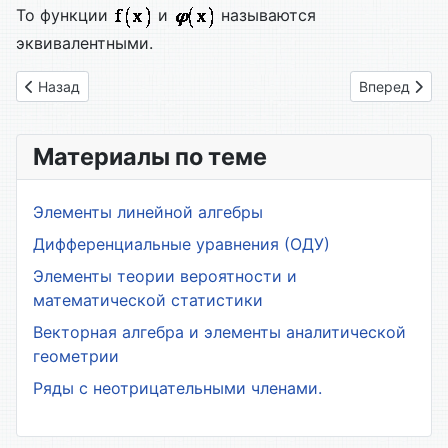
То функции
и
называются
эквивалентными.
Предыдущий: 4.3 Сравнение бесконечно малых функций
Следующий: 
Назад
Вперед
Материалы по теме
Элементы линейной алгебры
Дифференциальные уравнения (ОДУ)
Элементы теории вероятности и
математической статистики
Векторная алгебра и элементы аналитической
геометрии
Ряды с неотрицательными членами.