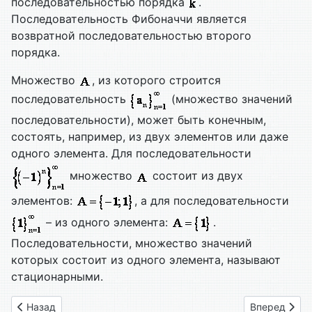
последовательностью порядка
.
Последовательность Фибоначчи является
возвратной последовательностью второго
порядка.
Множество
, из которого строится
последовательность
(множество значений
последовательности), может быть конечным,
состоять, например, из двух элементов или даже
одного элемента. Для последовательности
множество
состоит из двух
элементов:
, а для последовательности
– из одного элемента:
.
Последовательности, множество значений
которых состоит из одного элемента, называют
стационарными.
Предыдущий: 1. Предел последовательности. Краткая теор
Следующий: 
Назад
Вперед