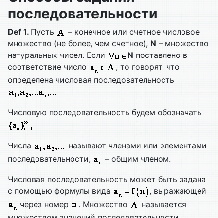
последовательности
Def
1.
Пусть
– конечное или счетное числовое
множество (не более, чем счетное),
N
– множество
натуральных чисел. Если
N
поставлено в
соответствие число
, то говорят, что
определена числовая последовательность
Числовую последовательность будем обозначать
Числа
называют членами или элементами
последовательности,
– общим членом.
Числовая последовательность может быть задана
с помощью формулы вида
, выражающей
через номер
. Множество
называется
множеством значений последовательности.