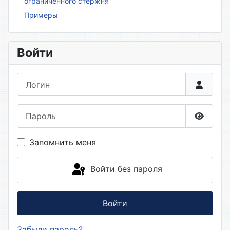
ограниченного стержня
Примеры
Войти
Логин
Пароль
Показа
Запомнить меня
Войти без пароля
Войти
Забыли пароль?