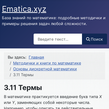
Ematica.xyz
База знаний по математике: подробные методички и
примеры решения задач любой сложности.
Поиск
Поиск
Вы здесь:
Главная
Методички и книги по математике
Основы дискретной математики
3.11 Термы
3.11 Термы
В математике практикуется введение букв типа
Х
или
Y
, заме­няющих собой некоторые числа.
Например, чтобы описать те дейст­вительные