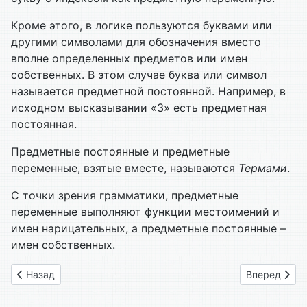
Кроме этого, в логике пользуются буквами или
другими симво­лами для обозначения вместо
вполне определенных предметов или имен
собственных. В этом случае буква или символ
называется предметной постоянной. Например, в
исходном высказывании «3» есть предметная
постоянная.
Предметные постоянные и предметные
переменные, взятые вмес­те, называются
Термами
.
С точки зрения грамматики, предметные
переменные выполняют функции местоимений и
имен нарицательных, а предметные постоян­ные –
имен собственных.
Предыдущий: 3.10 Исчисление предикатов
Следующий: 
Назад
Вперед