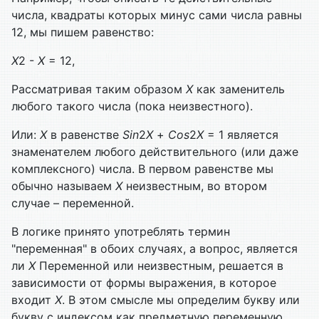
числа, квадраты которых минус сами числа равны
12, мы пишем равенство:
Х
2 -
Х
= 12,
Рассматривая таким образом
Х
как заменитель
любого такого числа (пока неизвестного).
Или:
Х
в равенстве
Sin
2
X
+
Cos
2
X
= 1 является
знаменателем любого действительного (или даже
комплексного) числа. В первом ра­венстве мы
обычно называем
Х
неизвестным, во втором
случае – пе­ременной.
В логике принято употреблять термин
"переменная" в обоих слу­чаях, а вопрос, является
ли
Х
Переменной или неизвестным, решается в
зависимости от формы выражения, в которое
входит
Х
. В этом смысле мы определим букву или
букву с индексом как предметную переменную.