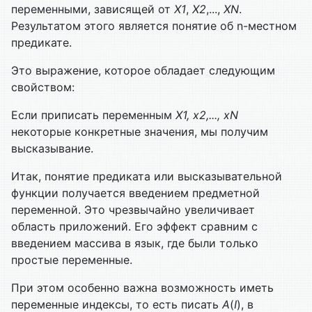
переменными, зависящей от
Х
1
,
Х
2
,...,
Х
N
.
Результатом этого является понятие об n-местном
предикате.
Это выражение, которое обладает следующим
свойством:
Если приписать переменным
Х
1
, х
2
,..., х
N
некоторые конкретные значения, мы получим
высказывание.
Итак, понятие предиката или высказывательной
функции получается введением предметной
переменной. Это чрезвычайно увеличивает
область приложений. Его эффект сравним с
введением массива в язык, где были только
простые переменные.
При этом особенно важна возможность иметь
переменные индексы, то есть писать
А
(
I
), в