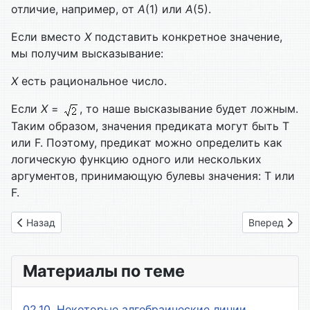
отличие, например, от
А
(1) или
А
(5).
Если вместо
Х
подставить конкретное значение,
мы получим высказывание:
Х
есть рациональное число.
Если
Х
=
, то наше высказывание будет ложным.
Таким образом, значения предиката могут быть Т
или F. Поэтому, предикат можно определить как
логическую функцию одного или нескольких
аргументов, принимающую булевы значения: Т или
F.
Предыдущий: 3.11 Термы
Следующий: 
Назад
Вперед
Материалы по теме
02.10. Некоторые алгебраические линии