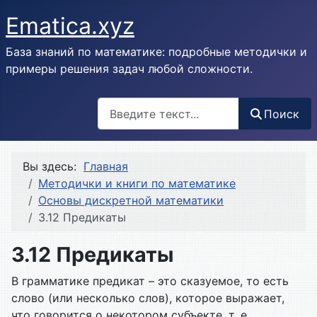
Ematica.xyz
База знаний по математике: подробные методички и
примеры решения задач любой сложности.
Поиск
Поиск
Вы здесь:
Главная
Методички и книги по математике
Основы дискретной математики
3.12 Предикаты
3.12 Предикаты
В грамматике предикат – это сказуемое, то есть
слово (или не­сколько слов), которое выражает,
что говорится о некотором субъекте, т. е.