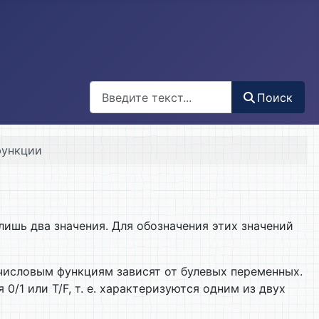
Поиск
Поиск
функции
шь два значения. Для обозначения этих значений
исловым функциям зави­сят от булевых переменных.
/1 или T/F, т. е. характеризуются одним из двух