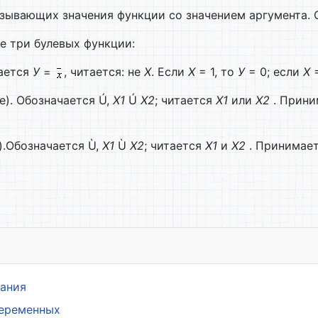
зывающих значения функции со значением аргумента. 
 три буле­вых функции:
чается
У
=
, читается: не
Х
. Если
Х
= 1, то
У
= 0; если
Х
=
е). Обозначается Ú,
Х
1
Ú
Х
2
; читается
Х
1
или
Х
2
. Приним
).Обозначается Ù,
Х
1
Ù
Х
2
; читается
Х
1
и
Х
2
. Принимает 
вания
переменных