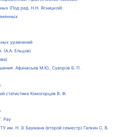
ых (Под ред. Н.Н. Ясницкой)
ременных
ных уравнений
 (А.А. Ельцов)
ова)
ения. Афанасьев М.Ю., Суворов Б. П.
.
ой статистике Комогорцев В. Ф.
ю
. Рау
У им. Н. Э. Баумана (второй семестр) Галкин С. В.