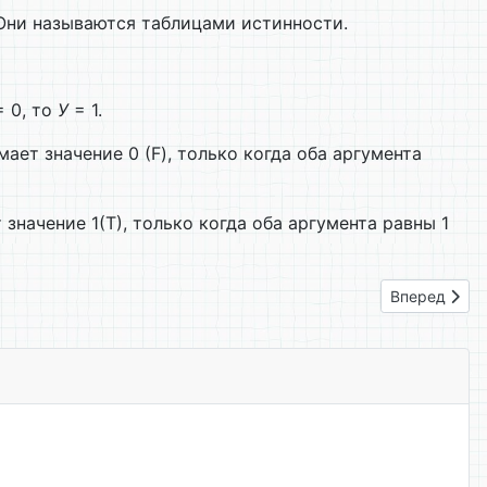
Они называются таблицами истинности.
 0, то
У
= 1.
ает значение 0 (F), только когда оба аргумента
значение 1(Т), только когда оба аргумента равны 1
Следующий: 
Вперед