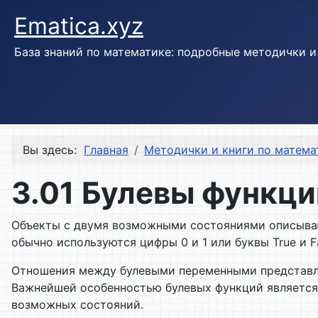
Ematica.xyz
База знаний по математике: подробные методички 
Вы здесь:
Главная
Методички и книги по матема
3.01 Булевы функци
Объекты с двумя возможными состояниями описывают
обычно используются цифры 0 и 1 или буквы True и Fa
Отношения между булевыми переменными представляю
Важнейшей особенностью булевых функ­ций является т
возможных состояний.