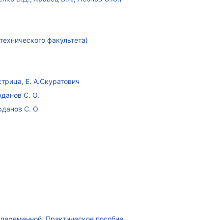
технического факультета)
стрица, Е. А.Скуратович
данов С. О.
рданов С. О
переменной. Практическое пособие.