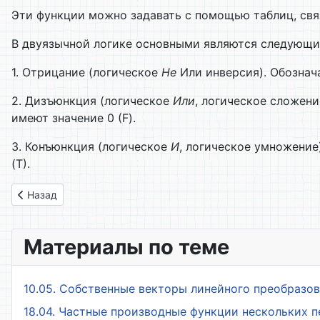
Эти функции можно задавать с помощью таблиц, свя
В двуязычной логике основными являются следующие
1. Отрицание (логическое
Не
Или инверсия). Обозна
2. Дизъюнкция (логическое
Или
, логическое сложени
имеют значение 0 (F).
3. Конъюнкция (логическое
И
, логическое умножение
(Т).
Предыдущий: 3. Математическая логика
Назад
Материалы по теме
10.05. Собственные векторы линейного преобразо
18.04. Частные производные функции нескольких 