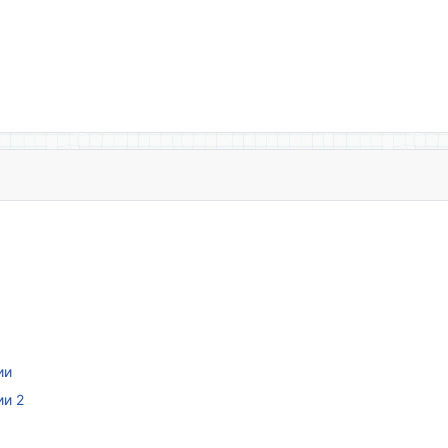
ии
ии 2