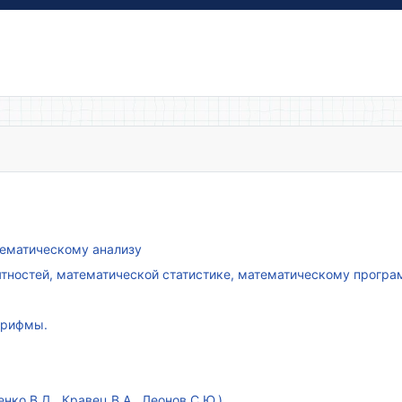
атематическому анализу
ятностей, математической статистике, математическому прогр
арифмы.
ко В.Д., Кравец В.А., Леонов С.Ю.)