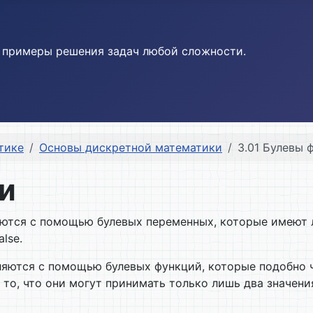
и примеры решения задач любой сложности.
тике
Основы дискретной математики
3.01 Булевы 
и
ся с по­мощью булевых переменных, которые имеют ли
lse.
тся с по­мощью булевых функций, которые подобно ч
о, что они могут принимать только лишь два значения 0