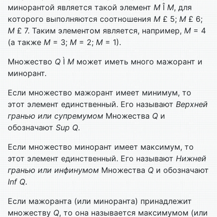
минорантой является такой элемент
M
Î
M
, для
которого выполняются соотношения
M
£ 5;
M
£ 6;
M
£ 7. Таким элементом является, например,
M
= 4
(а также
M
= 3;
M
= 2;
M
= 1).
Множество
Q
Ì
M
может иметь много мажорант и
минорант.
Если множество мажорант имеет минимум, то
этот элемент единственный. Его называют
Верхней
гранью или супремумом
Мно­жества
Q
и
обозначают
Sup
Q
.
Если множество минорант имеет максимум, то
этот элемент единственный. Его называют
Нижней
гранью или инфинумом
Мно­жества
Q
и обозначают
Inf
Q
.
Если мажоранта (или миноранта) принадлежит
множеству
Q
, то она называется максимумом (или