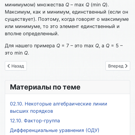
минимумом) множества
Q
– max
Q
(min
Q
).
Максимум, как и минимум, единственный (если он
сущест­вует). Поэтому, когда говорят о максимуме
или минимуме, то это элемент единственный и
вполне определенный.
Для нашего примера
Q
= 7 – это max
Q
, а
Q
= 5 –
это min
Q
.
Предыдущий: 1.14 Матрицы отношений порядка
Следующий: 
Назад
Вперед
Материалы по теме
02.10. Некоторые алгебраические линии
высших порядков
12.10. Фактор-группа
Дифференциальные уравнения (ОДУ)