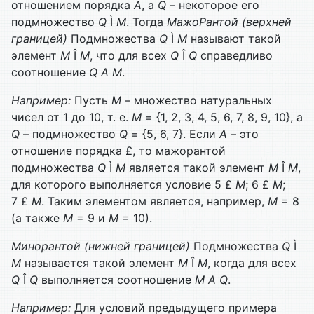
отношением порядка
А
, а
Q
– некоторое его
подмножество
Q
Ì
M
. Тогда
Мажо
Рантой (верхней
границей)
Подмножества
Q
Ì
M
называют такой
элемент
M
Î
M
, что для всех
Q
Î
Q
справедливо
соотношение
Q
А
M
.
Например:
Пусть
М
– множество натуральных
чисел от 1 до 10, т. е.
М
= {1, 2, 3, 4, 5, 6, 7, 8, 9, 10}, а
Q
– подмножество
Q
= {5, 6, 7}. Если
А
– это
отношение порядка £, то мажорантой
подмножества
Q
Ì
M
является такой элемент
M
Î
M
,
для которого выполняется условие 5 £
M
; 6 £
M
;
7 £
M
. Таким элементом является, например,
M
= 8
(а также
M
= 9 и
M
= 10).
Минорантой (нижней границей)
Подмножества
Q
Ì
M
назы­вается такой элемент
M
Î
M
, когда для всех
Q
Î
Q
выполняется соотношение
M
А
Q
.
Например:
Для условий предыдущего примера