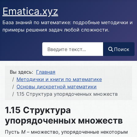
Ematica.xyz
База знаний по математике: подробные методички и
примеры решения задач любой сложности.
Поиск
Поиск
Вы здесь:
Главная
Методички и книги по математике
Основы дискретной математики
1.15 Структура упорядоченных множеств
1.15 Структура
упорядоченных множеств
Пусть
М
– множество, упорядоченные некоторым