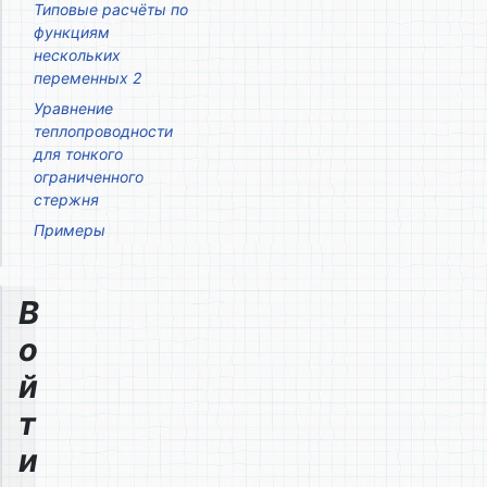
Типовые расчёты по
функциям
нескольких
переменных 2
Уравнение
теплопроводности
для тонкого
ограниченного
стержня
Примеры
В
о
й
т
и