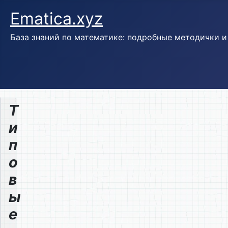
Ematica.xyz
База знаний по математике: подробные методички 
Т
и
п
о
в
ы
е