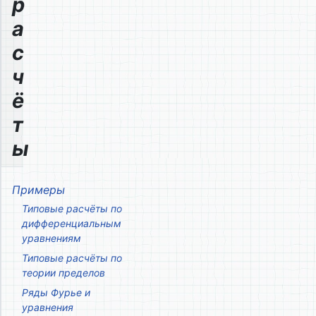
р
а
с
ч
ё
т
ы
Примеры
Типовые расчёты по
дифференциальным
уравнениям
Типовые расчёты по
теории пределов
Ряды Фурье и
уравнения