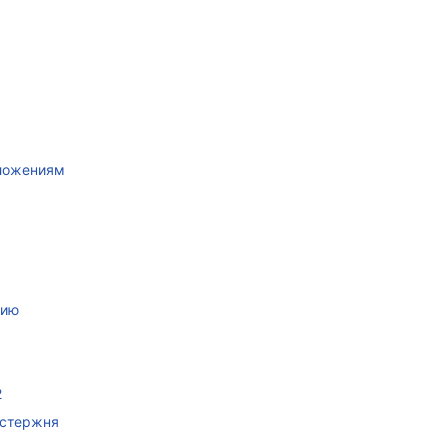
иложениям
нию
2
 стержня