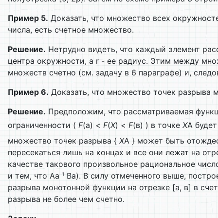
Пример 5.
Доказать, что множество всех окружносте
числа, есть счетное множество.
Решение.
Нетрудно видеть, что каждый элемент рассм
центра окружности, а r - ее радиус. Этим между м
множеств счетно (см. задачу в 6 параграфе) и, след
Пример 6.
Доказать, что множество точек разрыва мо
Решение.
Предположим, что рассматриваемая функ
ограниченности (
F
(а) <
F
(
Х
) <
F
(в) ) в точке
Х
A будет
множество точек разрыва {
Х
A } может быть отожде
пересекаться лишь на концах и все они лежат на отре
качестве такового произвольное рациональное число
и тем, что Аa ¹ Вa). В силу отмеченного выше, пос
разрыва монотонной функции на отрезке [а, в] в сч
разрыва не более чем счетно.