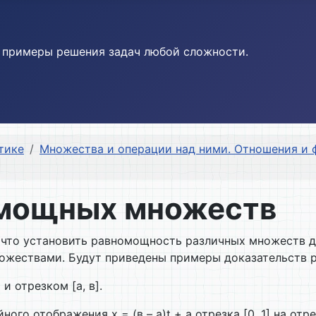
и примеры решения задач любой сложности.
тике
Множества и операции над ними. Отношения и 
омощных множеств
что установить равномощность различных множеств да
ожествами. Будут приведены примеры доказательств 
и отрезком [а, в].
о отображения x = (в – a)t + a отрезка [0, 1] на отрез