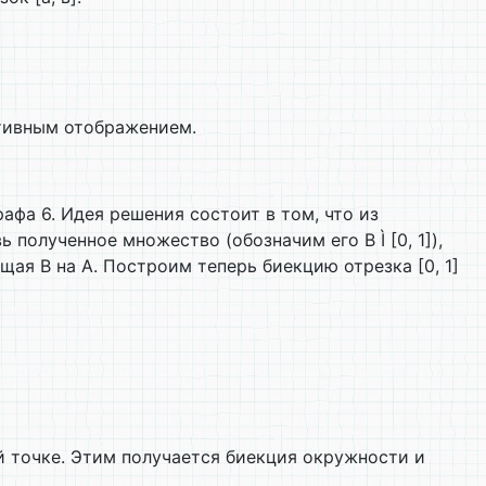
тивным отображением.
фа 6. Идея решения состоит в том, что из
ь полученное множество (обозначим его В Ì [0, 1]),
ая B на A. Построим теперь биекцию отрезка [0, 1]
 точке. Этим получается биекция окружности и