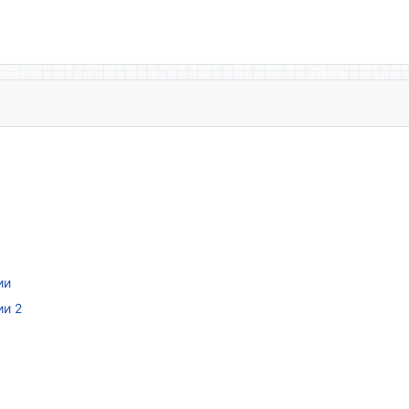
ии
ии 2