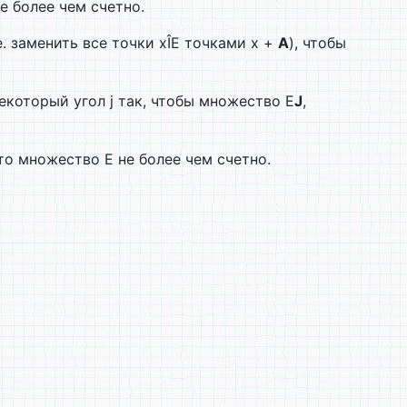
е более чем счетно.
е. заменить все точки хÎЕ точками х +
А
), чтобы
екоторый угол j так, чтобы множество Е
J
,
о множество Е не более чем счетно.