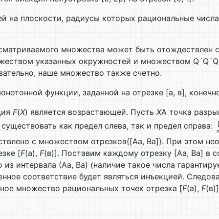
й на плоскости, радиусы которых рациональные числа
атриваемого множества может быть отождествлен с трой
ножеством указанных окружностей и множеством Q´Q´Q
овательно, наше множество также счетно.
нотонной функции, заданной на отрезке [а, в], конечно
ция
F
(
Х
) является возрастающей. Пусть
Х
A точка разры
 существовать как предел слева, так и предел справа:
ствлено с множеством отрезков{[Aa, Ba]}. При этом не
зке [
F
(а),
F
(в)]. Поставим каждому отрезку [Аa, Вa] в 
 из интервала (Аa, Вa) (наличие такое числа гаранти
троенное соответствие будет являться инъекцией. След
етное множество рациональных точек отрезка [
F
(а),
F
(в)