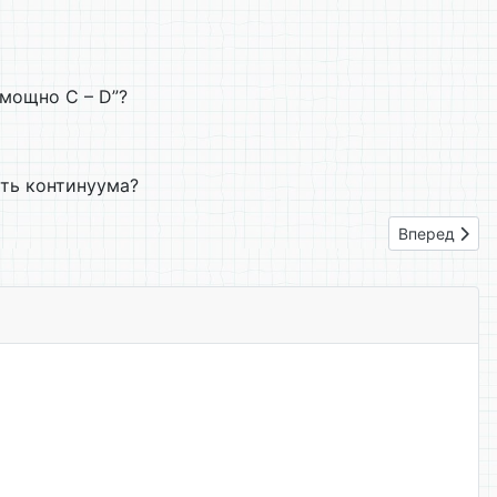
омощно С – D”?
ть континуума?
Следующий: 
Вперед