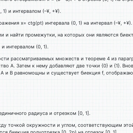
1) и интервалом (–¥, +¥).
ения x= ctg(pt) интервала (0, 1) на интервал (–¥, +¥).
и и найти промежутки, на которых они являются биек
и интервалом (0, 1).
сти рассматриваемых множеств и теореме 4 из парагра
во А. Затем к нему добавляют две точки {0} и {1}. Внов
А и В равномощны и существует биекция f, отображающ
иничного радиуса и отрезком [0, 1].
ду точкой окружности и углом, соответствующим этой
ся биекция полуотрезка [0, 2p) на отрезок [0, 1].