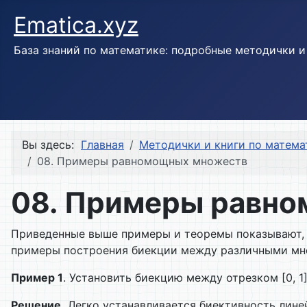
Ematica.xyz
База знаний по математике: подробные методички 
Вы здесь:
Главная
Методички и книги по матема
08. Примеры равномощных множеств
08. Примеры равн
Приведенные выше примеры и теоремы показывают, 
примеры построения биекции между различными мн
Пример 1
. Установить биекцию между отрезком [0, 1] 
Решение.
Легко устанавливается биективность линейног