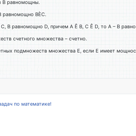
 и В равномощны.
 В равномощно ВÈС.
С, В равномощно D, причем А Ê В, С Ê D, то А – В равн
еств счетного множества – счетно.
етных подмножеств множества Е, если Е имеет мощнос
задач по математике!