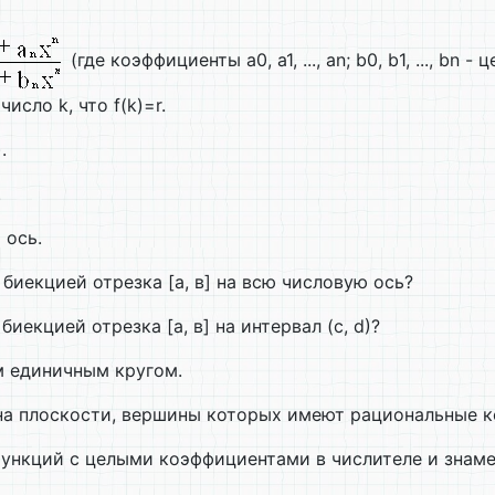
(где коэффициенты a0, a1, ..., an; b0, b1, ..., 
исло k, что f(k)=r.
.
.
 ось.
биекцией отрезка [а, в] на всю числовую ось?
екцией отрезка [а, в] на интервал (с, d)?
м единичным кругом.
 на плоскости, вершины которых имеют рациональные 
ункций с целыми коэффициентами в числителе и знаме