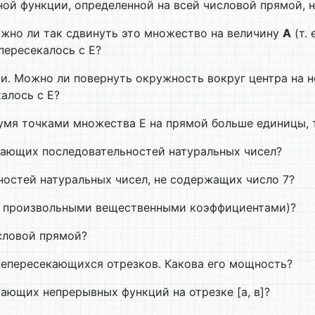
ной функции, определенной на всей числовой прямой, н
Можно ли так сдвинуть это множество на величину
А
(т. 
пересекалось с Е?
ти. Можно ли повернуть окружность вокруг центра на н
калось с Е?
умя точками множества Е на прямой больше единицы, т
тающих последовательностей натуральных чисел?
ностей натуральных чисел, не содержащих число 7?
(с произвольными вещественными коэффициентами)?
исловой прямой?
непересекающихся отрезков. Какова его мощность?
ающих непрерывных функций на отрезке [а, в]?