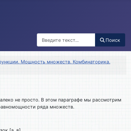
Поиск
Поиск
функции. Мощность множеств. Комбинаторика.
леко не просто. В этом параграфе мы рассмотрим
равномощности ряда множеств.
ок [а, в].