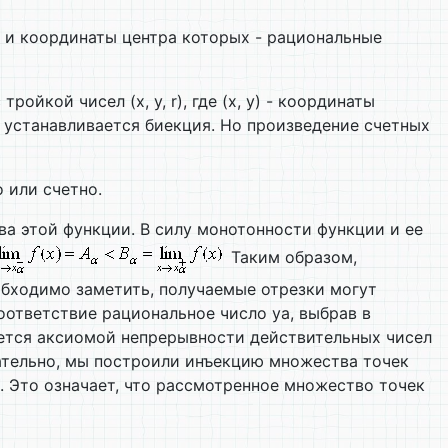
 и координаты центра которых - рациональные
кой чисел (х, у, r), где (х, у) - координаты
 устанавливается биекция. Но произведение счетных
 или счетно.
ва этой функции. В силу монотонности функции и ее
Таким образом,
обходимо заметить, получаемые отрезки могут
соответствие рациональное число уa, выбрав в
руется аксиомой непрерывности действительных чисел
овательно, мы построили инъекцию множества точек
]. Это означает, что рассмотренное множество точек