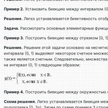
Пример 2.
Установить биекцию между интервалом (0, 
Решение.
Легко устанавливается биективность отображ
Задача.
Рассмотреть основные элементарные функци
Пример 3.
Построить биекцию между отрезком [0, 1] 
Решение.
Решение этой задачи основано на несчетно
интервала (0, 1) выделяют некоторое счетное множест
также является счетным. Следовательно, множества 
на интервал (0, 1) следующим образом:
Пример 4.
Построить биекцию между окружностью ед
Схема решения.
Легко устанавливается биекция меж
полуотрезка [0, 2p). Затем по схеме примера 3 строит