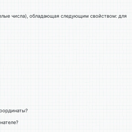
bn - целые числа), обладающая следующим свойством: для
координаты?
нателе?