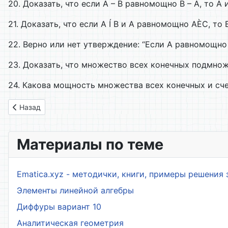
20. Доказать, что если А – В равномощно В – А, то А
21. Доказать, что если А Í В и А равномощно АÈС, то
22. Верно или нет утверждение: “Если А равномощно 
23. Доказать, что множество всех конечных подмнож
24. Какова мощность множества всех конечных и сч
Предыдущий: 07. Сравнение мощностей
Назад
Материалы по теме
Ematica.xyz - методички, книги, примеры решения 
Элементы линейной алгебры
Диффуры вариант 10
Аналитическая геометрия