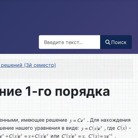
Поиск
Поиск
решений (3й семестр)
ние 1-го порядка
еменными, имеющее решение
. Для нахождения
шение нашего уравнения в виде:
, где
-
или
.