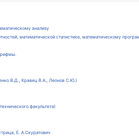
атематическому анализу
ятностей, математической статистике, математическому прогр
арифмы.
ко В.Д., Кравец В.А., Леонов С.Ю.)
технического факультета)
стрица, Е. А.Скуратович