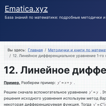
Ematica.xyz
База знаний по математике: подробные методички 
Вы здесь:
Главная
Методички и книги по матема
12. Линейное дифференциальное уравнение 1-го
12. Линейное диффе
Пример.
Разберем пример:
.
Решим сначала вспомогательное уравнение
. Э
решения исходного уравнения используем метод
Ва
некоторая дифференцируемая функция. Тогда