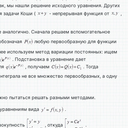
ак, мы нашли решение исходного уравнения. Других
я задачи Коши (
- непрерывная функция от
,
 аналогично. Сначала решаем вспомогательное
 обозначая
любую первообразную для функции
лее используем метод вариации постоянных: ищем
. Подстановка в уравнение дает
ля
, получаем
. Тогда
нтеграла не все множество первообразных, а одну
но пытаться решать разными методами.
 уравнениям вида
.
вокупность
, откуда
.