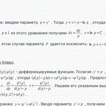
к: введем параметр
. Тогда
, откуд
и
из этого уравнения получаем
.
В этом случае параметр
удается исключить:
и Клеро
.
- дифференцируемые функции. Полагая
,
, откуда
. Предпол
. Решаем его указанным вы
.
гранжа:
. Вводя параметр
, получаем