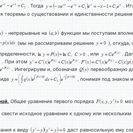
. Тогда
. Ит
вия теоремы о существовании и единственности решени
- непрерывные на
функции мы поступаем вполне
(мы не рассматриваем решение
), откуда,
определенности,
, или
. Да
. При этом
. Интегрируем и, обозначая
первообразную д
виде
, понимая под знаком и
ной.
Общее уравнение первого порядка
мож
и свести исходное уравнение к одному или нескольким
вания к виду
даст равносильную ему со