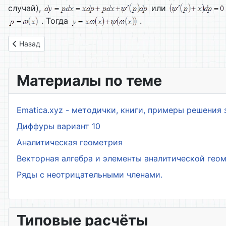
случай),
или
. Тогда
.
Предыдущий: 11. Дифференциальные уравнения 1-го порядк
Назад
Материалы по теме
Ematica.xyz - методички, книги, примеры решения 
Диффуры вариант 10
Аналитическая геометрия
Векторная алгебра и элементы аналитической гео
Ряды с неотрицательными членами.
Типовые расчёты