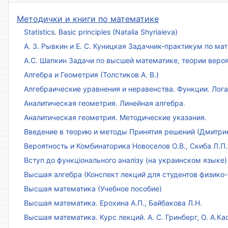
Методички и книги по математике
Statistics. Basic principles (Natalia Shyriaieva)
А. З. Рывкин и Е. С. Куницкая Задачник-практикум по м
А.С. Шапкин Задачи по высшей математике, теории веро
Алгебра и Геометрия (Толстиков А. В.)
Алгебраические уравнения и неравенства. Функции. Лог
Аналитическая геометрия. Линейная алгебра.
Аналитическая геометрия. Методические указания.
Введение в теорию и методы Принятия решений (Дмитриен
Вероятность и Комбинаторика Новоселов О.В., Скиба Л.П.
Вступ до функціонального аналізу (на украинском языке)
Высшая алгебра (Конспект лекций для студентов физико-
Высшая математика (Учебное пособие)
Высшая математика. Ерохина А.П., Байбакова Л.Н.
Высшая математика. Курс лекций. А. С. Гринберг, О. А.Ка