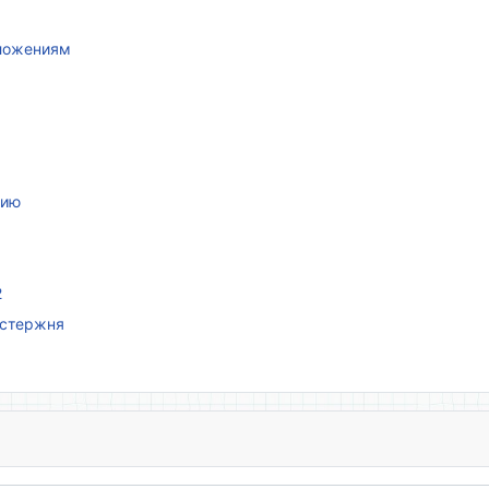
иложениям
нию
2
 стержня