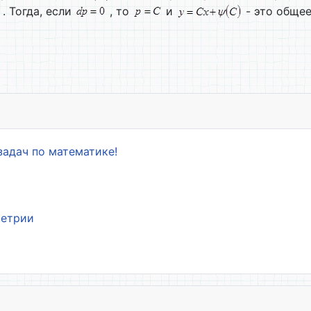
. Тогда, если
, то
и
- это общее
а. Уравнение . Теорема существования и единственности реше
задач по математике!
метрии