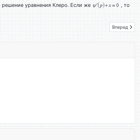
 решение уравнения Клеро. Если же
, то
ния задачи Коши. Уравнения с разделяющимися переменными, о
Следующий: 
Вперед