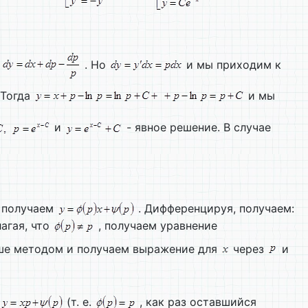
а
. Но
и мы приходим к
 Тогда
и мы
и
- явное решение. В случае
 получаем
. Дифференцируя, получаем:
агая, что
, получаем уравнение
ше методом и получаем выражение для
через
и
(т. е.
, как раз оставшийся