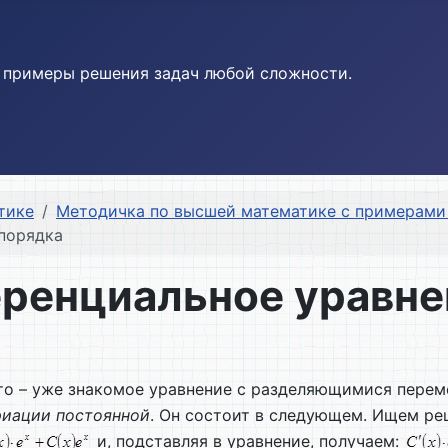
и примеры решения задач любой сложности.
тике
Методичка по высшей математике с примерами 
 порядка
ренциальное уравне
то – уже знакомое уравнение с разделяющимися пер
риации постоянной
. Он состоит в следующем. Ищем ре
и, подставляя в уравнение, получаем: