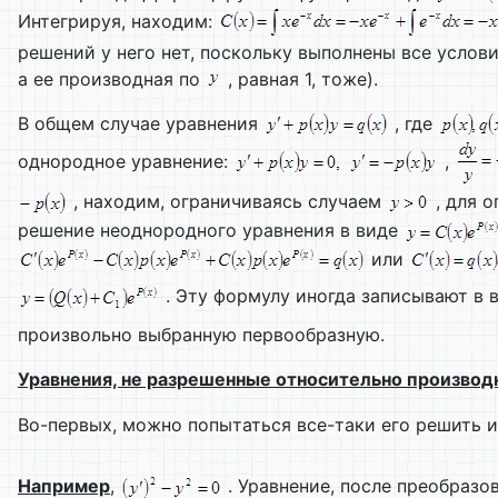
Интегрируя, находим:
решений у него нет, поскольку выполнены все усло
а ее производная по
, равная 1, тоже).
В общем случае уравнения
, где
однородное уравнение:
,
, находим, ограничиваясь случаем
, для 
решение неоднородного уравнения в виде
или
. Эту формулу иногда записывают в 
произвольно выбранную первообразную.
Уравнения, не разрешенные относительно производ
Во-первых, можно попытаться все-таки его решить 
Например
,
. Уравнение, после преобразо