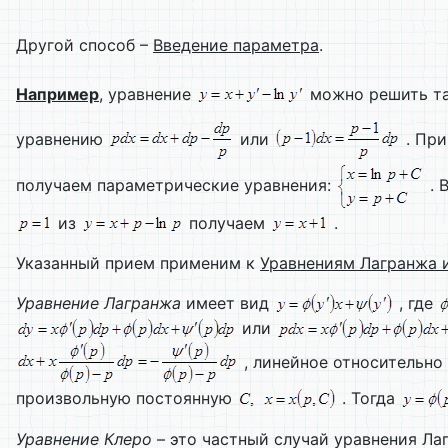
Другой способ –
Введение параметра
.
Например
, уравнение
можно решить та
уравнению
или
. Пр
получаем параметрические уравнения:
. 
из
получаем
.
Указанный прием применим к
Уравнениям Лагранжа 
Уравнение Лагранжа
имеет вид
, где
или
, линейное относительно
произвольную постоянную
. Тогда
Уравнение Клеро
– это частный случай уравнения Ла