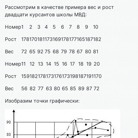
Рассмотрим в качестве примера вес и рост
двадцати курсантов школы МВД:
Номер
1
2
3
4
5
6
7
8
9
10
Рост
178
170
181
173
169
178
177
165
187
182
Вес
72
65
92
75
68
79
78
67
80
81
Номер
11
12
13
14
15
16
17
18
19
20
Рост
159
182
178
173
176
173
198
187
191
170
Вес
56
82
77
63
80
65
85
89
87
72
Изобразим точки графически: