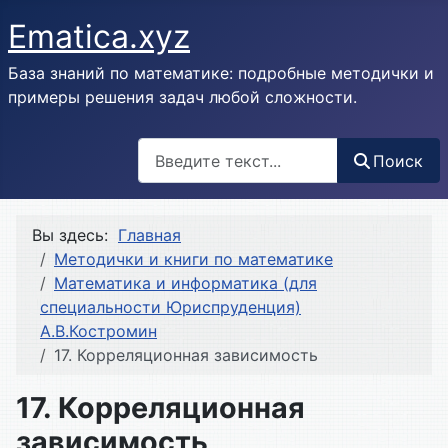
Ematica.xyz
База знаний по математике: подробные методички и
примеры решения задач любой сложности.
Поиск
Поиск
Вы здесь:
Главная
Методички и книги по математике
Математика и информатика (для
специальности Юриспруденция)
А.В.Костромин
17. Корреляционная зависимость
17. Корреляционная
зависимость