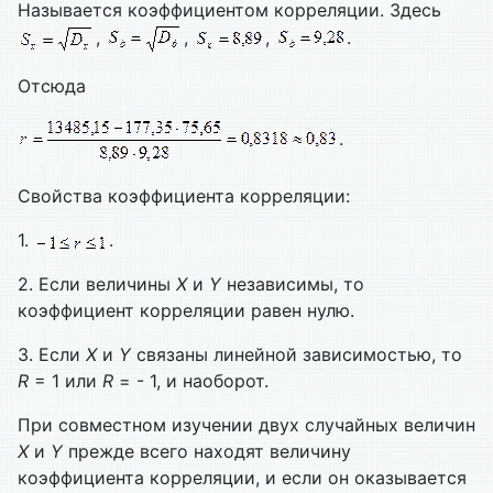
Называется коэффициентом корреляции. Здесь
,
,
,
.
Отсюда
.
Свойства коэффициента корреляции:
1.
.
2. Если величины
Х
и
Y
независимы, то
коэффициент корреляции равен нулю.
3. Если
Х
и
Y
связаны линейной зависимостью, то
R
= 1 или
R
= - 1, и наоборот.
При совместном изучении двух случайных величин
Х
и
Y
прежде всего находят величину
коэффициента корреляции, и если он оказывается