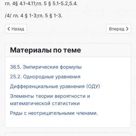
гл. 4§ 4.1-4.11;гл. 5 § 5.1-5.2,5.4.
/4/ гл. 4 § 1-3;гл. 5 § 1-3.
Предыдущий: 07. Задания к разделу № 2
Следующий: 
Назад
Вперед
Материалы по теме
36.5. Эмпирические формулы
25.2. Однородные уравнения
Дифференциальные уравнения (ОДУ)
Элементы теории вероятности и
математической статистики
Ряды с неотрицательными членами.