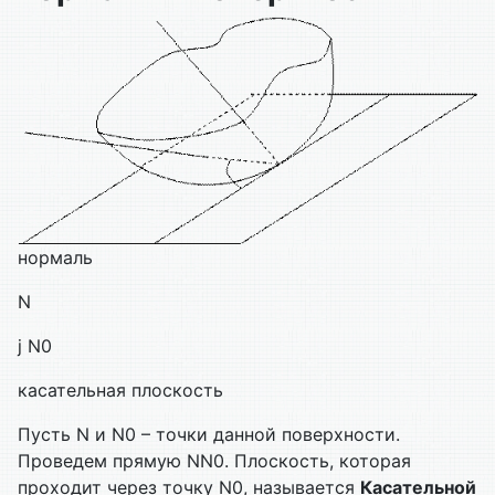
нормаль
N
j N0
касательная плоскость
Пусть N и N0 – точки данной поверхности.
Проведем прямую NN0. Плоскость, которая
проходит через точку N0, называется
Касательной