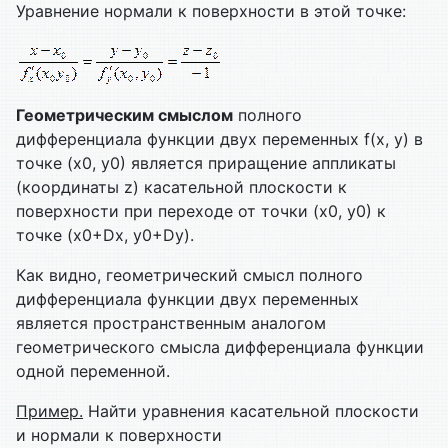
Уравнение нормали к поверхности в этой точке:
Геометрическим смыслом
полного
дифференциала функции двух переменных f(x, y) в
точке (х0, у0) является приращение аппликаты
(координаты z) касательной плоскости к
поверхности при переходе от точки (х0, у0) к
точке (х0+Dх, у0+Dу).
Как видно, геометрический смысл полного
дифференциала функции двух переменных
является пространственным аналогом
геометрического смысла дифференциала функции
одной переменной.
Пример.
Найти уравнения касательной плоскости
и нормали к поверхности