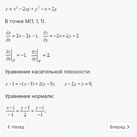
В точке М(1, 1, 1).
Уравнение касательной плоскости:
Уравнение нормали:
Предыдущий: 66. Полное приращение и полный дифференци
Следующий: 
Назад
Вперед