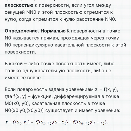
плоскостью
к поверхности, если угол между
секущей NN0 и этой плоскостью стремится к
нулю, когда стремится к нулю расстояние NN0.
Определение.
Нормалью
К поверхности в точке
N0 называется прямая, проходящая через точку
N0 перпендикулярно касательной плоскости к этой
поверхности.
В какой – либо точке поверхность имеет, либо
только одну касательную плоскость, либо не
имеет ее вовсе.
Если поверхность задана уравнением z = f(x, y),
где f(x, y) – функция, дифференцируемая в точке
М0(х0, у0), касательная плоскость в точке
N0(x0,y0,(x0,y0)) существует и имеет уравнение:
.