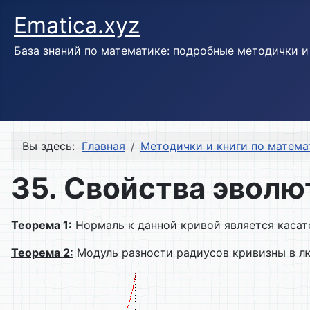
Ematica.xyz
База знаний по математике: подробные методички 
Вы здесь:
Главная
Методички и книги по матема
35. Свойства эвол
Теорема 1:
Нормаль к данной кривой является касате
Теорема 2:
Модуль разности радиусов кривизны в л