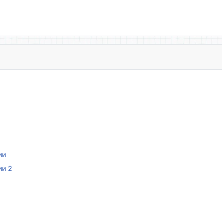
ии
ии 2