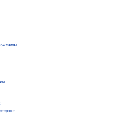
иложениям
нию
2
 стержня