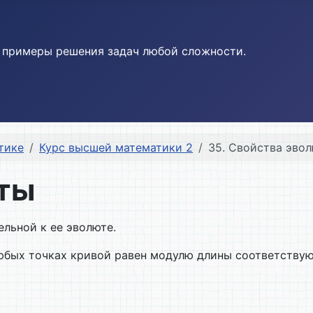
и примеры решения задач любой сложности.
тике
Курс высшей математики 2
35. Свойства эво
юты
льной к ее эволюте.
юбых точках кривой равен модулю длины соответству