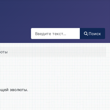
Поиск
Поиск
люты
ющей эволюты.