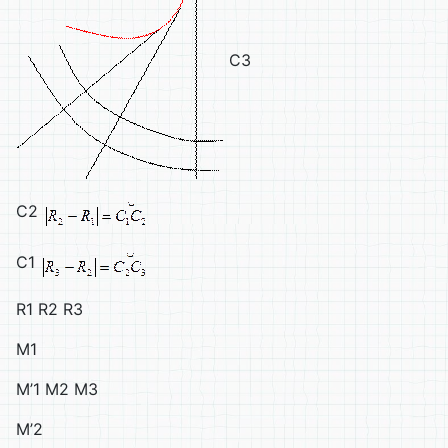
С3
С2
С1
R1 R2 R3
M1
M’1 M2 M3
M’2