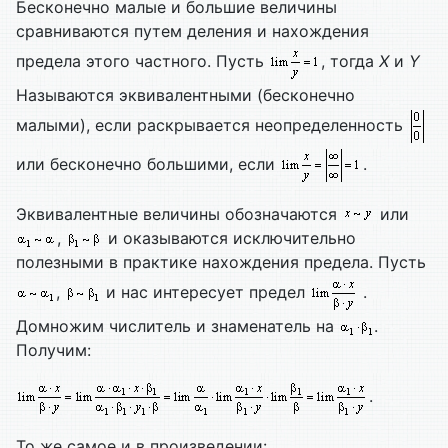
Бесконечно малые и большие величины
сравниваются путем деления и нахождения
предела этого частного. Пусть
, тогда
X
и
Y
Называются эквивалентными (бесконечно
малыми), если раскрывается неопределенность
или бесконечно большими, если
.
Эквивалентные величины обозначаются
или
,
и оказываются исключительно
полезными в практике нахождения предела. Пусть
,
и нас интересует предел
.
Домножим числитель и знаменатель на
.
Получим:
.
То же самое и в произведении: