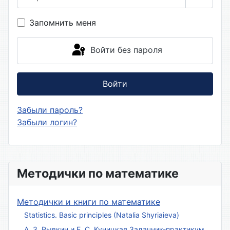
Показа
Запомнить меня
Войти без пароля
Войти
Забыли пароль?
Забыли логин?
Методички по математике
Методички и книги по математике
Statistics. Basic principles (Natalia Shyriaieva)
А. З. Рывкин и Е. С. Куницкая Задачник-практикум