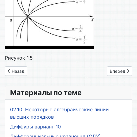
Рисунок 1.5
Предыдущий: 23. Степенная функция, частные случаи
Следующий: 
Назад
Вперед
Материалы по теме
02.10. Некоторые алгебраические линии
высших порядков
Диффуры вариант 10
Дифференциальные уравнения (ОДУ)