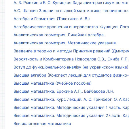
А. З. Рывкин и Е. С. Куницкая Задачник-практикум по м
А.С. Шапкин Задачи по высшей математике, теории веро
Алгебра и Геометрия (Толстиков А. В.)
Алгебраические уравнения и неравенства. Функции. Лог
Аналитическая геометрия. Линейная алгебра.
Аналитическая геометрия. Методические указания.
Введение в теорию и методы Принятия решений (Дмитриен
Вероятность и Комбинаторика Новоселов О.В., Скиба Л.П.
Вступ до функціонального аналізу (на украинском языке)
Высшая алгебра (Конспект лекций для студентов физико-
Высшая математика (Учебное пособие)
Высшая математика. Ерохина А.П., Байбакова Л.Н.
Высшая математика. Курс лекций. А. С. Гринберг, О. А.Ка
Высшая математика. Методические указания 1 часть. Кар
Высшая математика. Методические указания 2 часть. Ка
Вычислительная математика