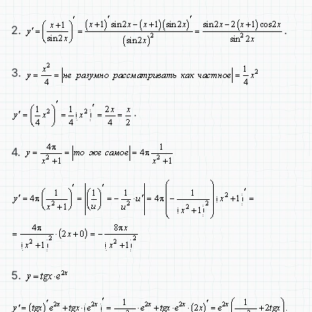
2.
.
3.
.
4.
5.