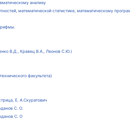
атематическому анализу
ятностей, математической статистике, математическому прогр
арифмы.
ко В.Д., Кравец В.А., Леонов С.Ю.)
технического факультета)
стрица, Е. А.Скуратович
данов С. О.
рданов С. О