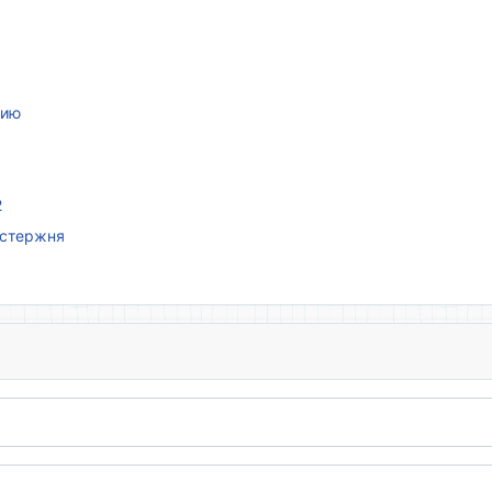
нию
2
 стержня