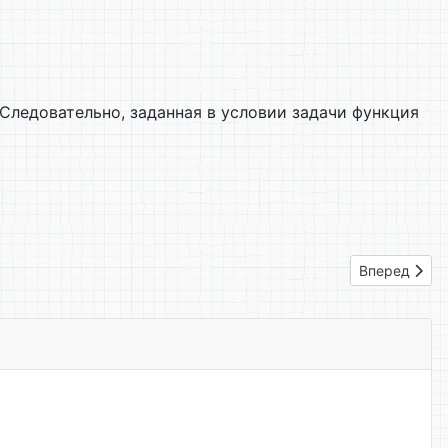
 Следовательно, заданная в условии задачи функция
Следующий: 
Вперед