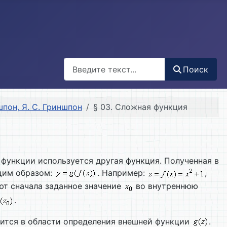
Поиск
Поиск
шпон, Я. С. Гриншпон
§ 03. Сложная функция
й функции используется другая функция. Полученная в
щим образом:
. Например:
,
ют сначала заданное значение
во внутреннюю
.
тся в области определения внешней функции
.