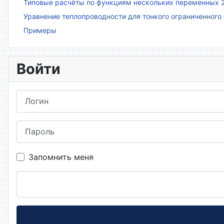
Типовые расчёты по функциям нескольких переменных 
Уравнение теплопроводности для тонкого ограниченного
Примеры
Войти
Логин
Пароль
Запомнить меня