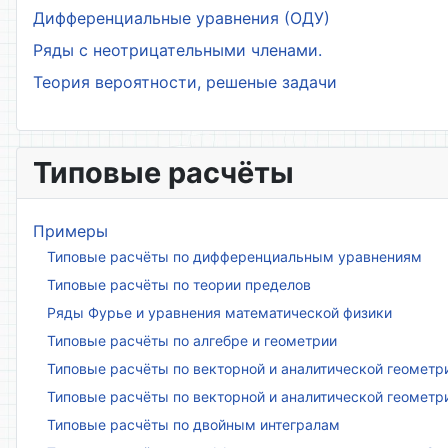
Дифференциальные уравнения (ОДУ)
Ряды с неотрицательными членами.
Теория вероятности, решеные задачи
Типовые расчёты
Примеры
Типовые расчёты по дифференциальным уравнениям
Типовые расчёты по теории пределов
Ряды Фурье и уравнения математической физики
Типовые расчёты по алгебре и геометрии
Типовые расчёты по векторной и аналитической геометр
Типовые расчёты по векторной и аналитической геометр
Типовые расчёты по двойным интегралам