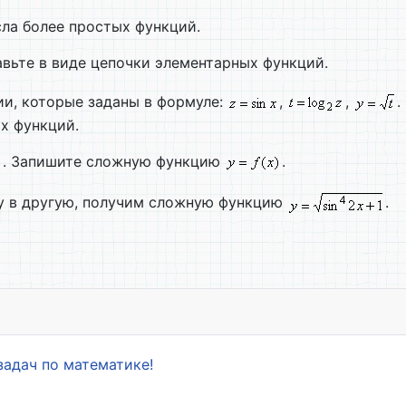
ла более простых функций.
вьте в виде цепочки элементарных функций.
и, которые заданы в формуле:
,
,
.
х функций.
. Запишите сложную функцию
.
у в другую, получим сложную функцию
.
задач по математике!