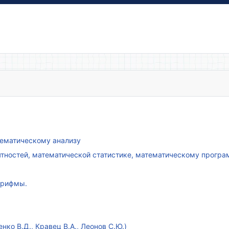
атематическому анализу
ятностей, математической статистике, математическому прогр
арифмы.
ко В.Д., Кравец В.А., Леонов С.Ю.)