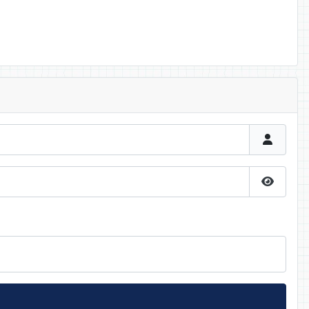
Показа