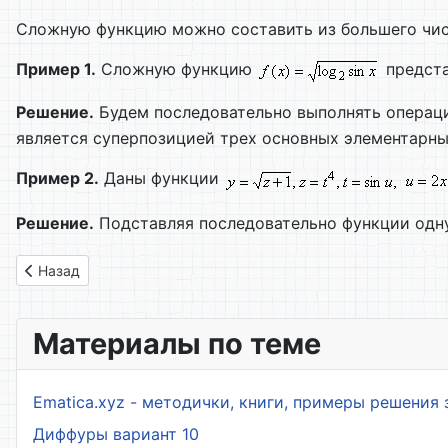
Сложную функцию можно составить из большего чис
Пример 1.
Сложную функцию
предста
Решение.
Будем последовательно выполнять операци
является суперпозицией трех основных элементарны
Пример 2.
Даны функции
Решение.
Подставляя последовательно функции одн
Предыдущий: § 02. Понятие функции
Назад
Материалы по теме
Ematica.xyz - методички, книги, примеры решения 
Диффуры вариант 10